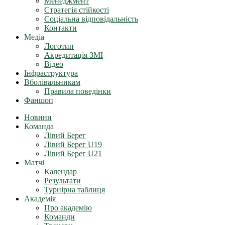
Менеджмент
Стратегія стійкості
Соціальна відповідальність
Контакти
Медіа
Логотип
Акредитація ЗМІ
Відео
Інфраструктура
Вболівальникам
Правила поведінки
Фаншоп
Новини
Команда
Лівий Берег
Лівий Берег U19
Лівий Берег U21
Матчі
Календар
Результати
Турнірна таблиця
Академія
Про академію
Команди