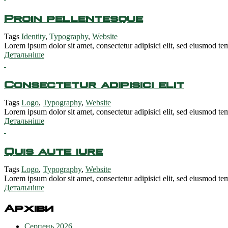
Proin pellentesque
Tags
Identity
,
Typography
,
Website
Lorem ipsum dolor sit amet, consectetur adipisici elit, sed eiusmod tem
Детальніше
Consectetur adipisici elit
Tags
Logo
,
Typography
,
Website
Lorem ipsum dolor sit amet, consectetur adipisici elit, sed eiusmod tem
Детальніше
Quis aute iure
Tags
Logo
,
Typography
,
Website
Lorem ipsum dolor sit amet, consectetur adipisici elit, sed eiusmod tem
Детальніше
Архіви
Серпень 2026