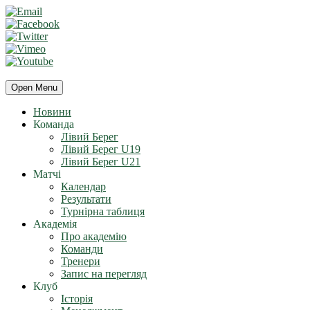
Open Menu
Новини
Команда
Лівий Берег
Лівий Берег U19
Лівий Берег U21
Матчі
Календар
Результати
Турнірна таблиця
Академія
Про академію
Команди
Тренери
Запис на перегляд
Клуб
Історія