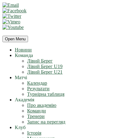
Open Menu
Новини
Команда
Лівий Берег
Лівий Берег U19
Лівий Берег U21
Матчі
Календар
Результати
Турнірна таблиця
Академія
Про академію
Команди
Тренери
Запис на перегляд
Клуб
Історія