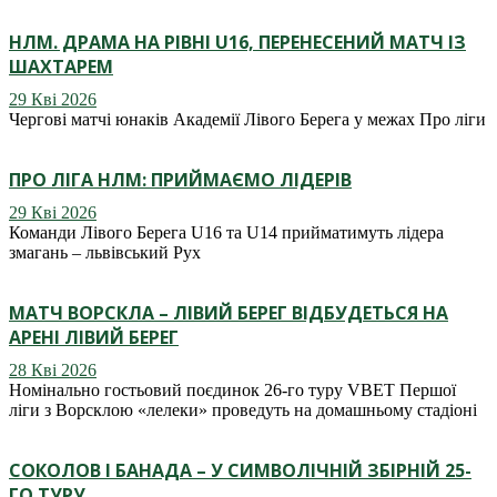
НЛМ. ДРАМА НА РІВНІ U16, ПЕРЕНЕСЕНИЙ МАТЧ ІЗ
ШАХТАРЕМ
29 Кві 2026
Чергові матчі юнаків Академії Лівого Берега у межах Про ліги
ПРО ЛІГА НЛМ: ПРИЙМАЄМО ЛІДЕРІВ
29 Кві 2026
Команди Лівого Берега U16 та U14 прийматимуть лідера
змагань – львівський Рух
МАТЧ ВОРСКЛА – ЛІВИЙ БЕРЕГ ВІДБУДЕТЬСЯ НА
АРЕНІ ЛІВИЙ БЕРЕГ
28 Кві 2026
Номінально гостьовий поєдинок 26-го туру VBET Першої
ліги з Ворсклою «лелеки» проведуть на домашньому стадіоні
СОКОЛОВ І БАНАДА – У СИМВОЛІЧНІЙ ЗБІРНІЙ 25-
ГО ТУРУ