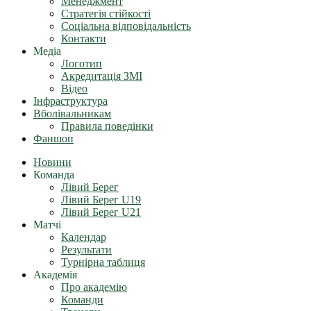
Менеджмент
Стратегія стійкості
Соціальна відповідальність
Контакти
Медіа
Логотип
Акредитація ЗМІ
Відео
Інфраструктура
Вболівальникам
Правила поведінки
Фаншоп
Новини
Команда
Лівий Берег
Лівий Берег U19
Лівий Берег U21
Матчі
Календар
Результати
Турнірна таблиця
Академія
Про академію
Команди