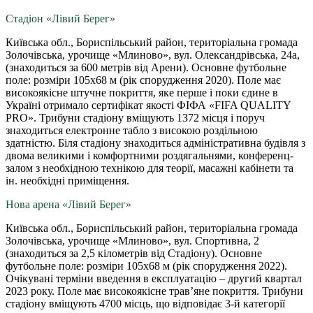
Стадіон «Лівий Берег»
Київська обл., Бориспільський район, територіальна громада
Золочівська, урочище «Млиново», вул. Олександрівська, 24а,
(знаходиться за 600 метрів від Арени). Основне футбольне
поле: розміри 105х68 м (рік спорудження 2020). Поле має
високоякісне штучне покриття, яке перше і поки єдине в
Україні отримало сертифікат якості ФІФА «FIFA QUALITY
PRO». Трибуни стадіону вміщують 1372 місця і поруч
знаходиться електронне табло з високою роздільною
здатністю. Біля стадіону знаходиться адміністративна будівля з
двома великими і комфортними роздягальнями, конференц-
залом з необхідною технікою для теорії, масажні кабінети та
ін. необхідні приміщення.
Нова арена «Лівий Берег»
Київська обл., Бориспільський район, територіальна громада
Золочівська, урочище «Млиново», вул. Спортивна, 2
(знаходиться за 2,5 кілометрів від Стадіону). Основне
футбольне поле: розміри 105х68 м (рік спорудження 2022).
Очікувані терміни введення в експлуатацію – другий квартал
2023 року. Поле має високоякісне трав’яне покриття. Трибуни
стадіону вміщують 4700 місць, що відповідає 3-й категорії