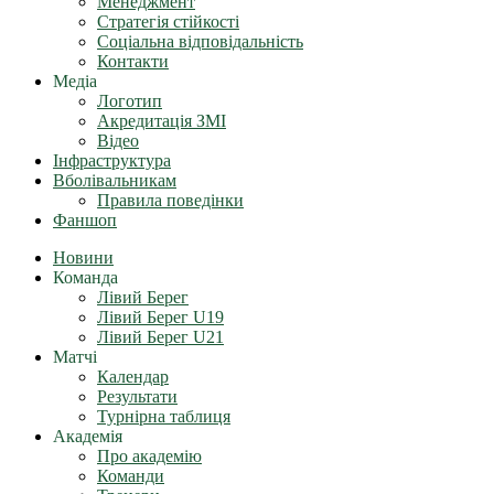
Менеджмент
Стратегія стійкості
Соціальна відповідальність
Контакти
Медіа
Логотип
Акредитація ЗМІ
Відео
Інфраструктура
Вболівальникам
Правила поведінки
Фаншоп
Новини
Команда
Лівий Берег
Лівий Берег U19
Лівий Берег U21
Матчі
Календар
Результати
Турнірна таблиця
Академія
Про академію
Команди