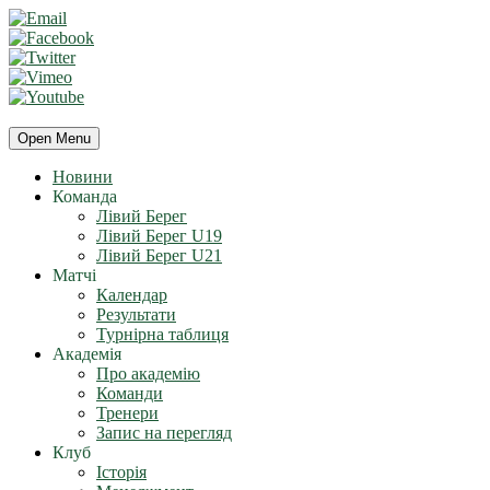
Open Menu
Новини
Команда
Лівий Берег
Лівий Берег U19
Лівий Берег U21
Матчі
Календар
Результати
Турнірна таблиця
Академія
Про академію
Команди
Тренери
Запис на перегляд
Клуб
Історія