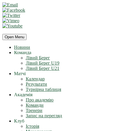
Open Menu
Новини
Команда
Лівий Берег
Лівий Берег U19
Лівий Берег U21
Матчі
Календар
Результати
Турнірна таблиця
Академія
Про академію
Команди
Тренери
Запис на перегляд
Клуб
Історія