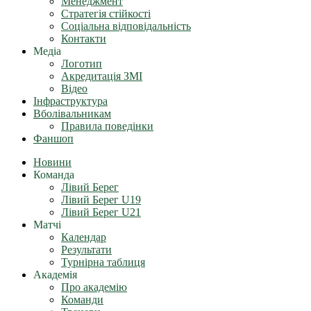
Менеджмент
Стратегія стійкості
Соціальна відповідальність
Контакти
Медіа
Логотип
Акредитація ЗМІ
Відео
Інфраструктура
Вболівальникам
Правила поведінки
Фаншоп
Новини
Команда
Лівий Берег
Лівий Берег U19
Лівий Берег U21
Матчі
Календар
Результати
Турнірна таблиця
Академія
Про академію
Команди