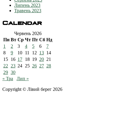
Липень 2023
Травень 2023
Calendar
Червень 2026
Пн
Вт
Ср
Чт
Пт
Сб
Нд
1
2
3
4
5
6
7
8
9
10
11
12
13
14
15
16
17
18
19
20
21
22
23
24
25
26
27
28
29
30
« Тра
Лип »
Copyright © Лівий берег 2026
Адреса: 08340, Київська область, Бориспільський район,
територіальна громада Золочівська, урочище «Млиново», вул.
Олександрівська, буд 24-А
Телефон
: +38 (044) 364
77
32
E-mail:
office@fclb.com.ua