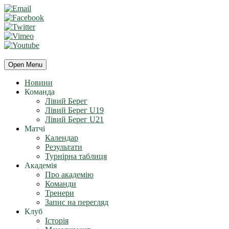
Open Menu
Новини
Команда
Лівий Берег
Лівий Берег U19
Лівий Берег U21
Матчі
Календар
Результати
Турнірна таблиця
Академія
Про академію
Команди
Тренери
Запис на перегляд
Клуб
Історія