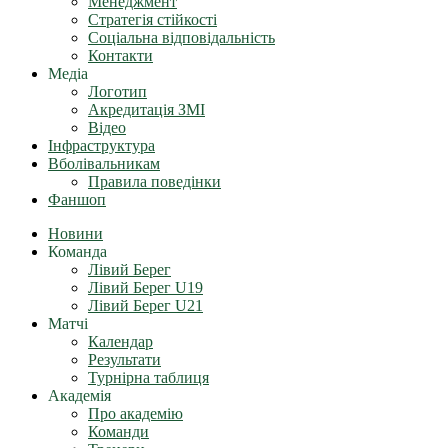
Менеджмент
Стратегія стійкості
Соціальна відповідальність
Контакти
Медіа
Логотип
Акредитація ЗМІ
Відео
Інфраструктура
Вболівальникам
Правила поведінки
Фаншоп
Новини
Команда
Лівий Берег
Лівий Берег U19
Лівий Берег U21
Матчі
Календар
Результати
Турнірна таблиця
Академія
Про академію
Команди