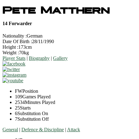
Pete Matthern
14
Forwarder
Nationality :
German
Date Of Birth :
28/11/1990
Height :
173cm
Weight :
70kg
Player Stats
|
Biography
|
Gallery
FW
Position
109
Games Played
2534
Minutes Played
25
Starts
6
Substitution On
7
Substitution Off
General
|
Defence & Discipline
|
Attack