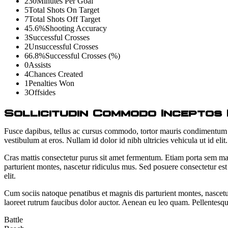
230
Minutes Per Goal
5
Total Shots On Target
7
Total Shots Off Target
45.6%
Shooting Accuracy
3
Successful Crosses
2
Unsuccessful Crosses
66.8%
Successful Crosses (%)
0
Assists
4
Chances Created
1
Penalties Won
3
Offsides
Sollicitudin Commodo Inceptos 
Fusce dapibus, tellus ac cursus commodo, tortor mauris condimentum ni
vestibulum at eros. Nullam id dolor id nibh ultricies vehicula ut id el
Cras mattis consectetur purus sit amet fermentum. Etiam porta sem ma
parturient montes, nascetur ridiculus mus. Sed posuere consectetur est a
elit.
Cum sociis natoque penatibus et magnis dis parturient montes, nascetu
laoreet rutrum faucibus dolor auctor. Aenean eu leo quam. Pellentesq
Battle