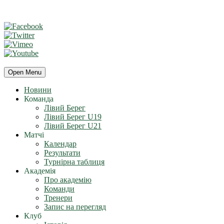
Open Menu
Новини
Команда
Лівий Берег
Лівий Берег U19
Лівий Берег U21
Матчі
Календар
Результати
Турнірна таблиця
Академія
Про академію
Команди
Тренери
Запис на перегляд
Клуб