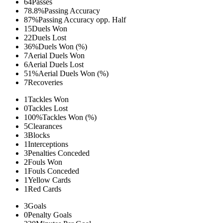
64
Passes
78.8%
Passing Accuracy
87%
Passing Accuracy opp. Half
15
Duels Won
22
Duels Lost
36%
Duels Won (%)
7
Aerial Duels Won
6
Aerial Duels Lost
51%
Aerial Duels Won (%)
7
Recoveries
1
Tackles Won
0
Tackles Lost
100%
Tackles Won (%)
5
Clearances
3
Blocks
1
Interceptions
3
Penalties Conceded
2
Fouls Won
1
Fouls Conceded
1
Yellow Cards
1
Red Cards
3
Goals
0
Penalty Goals