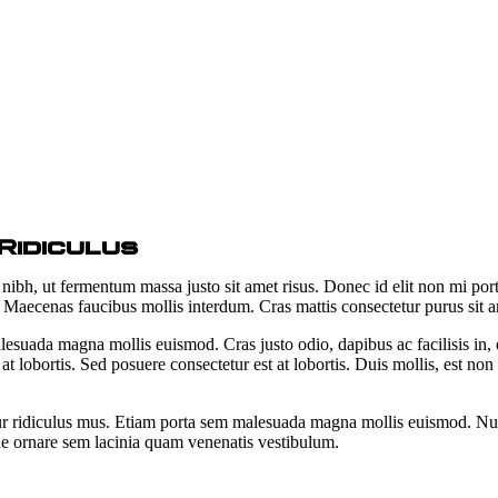
Ridiculus
bh, ut fermentum massa justo sit amet risus. Donec id elit non mi porta 
it. Maecenas faucibus mollis interdum. Cras mattis consectetur purus sit
lesuada magna mollis euismod. Cras justo odio, dapibus ac facilisis in,
t lobortis. Sed posuere consectetur est at lobortis. Duis mollis, est non
r ridiculus mus. Etiam porta sem malesuada magna mollis euismod. Nulla 
ue ornare sem lacinia quam venenatis vestibulum.