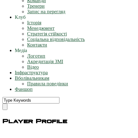
Команди
Тренери
Запис на перегляд
Клуб
Історія
Менеджмент
Стратегія стійкості
Соціальна відповідальність
Контакти
Медіа
Логотип
Акредитація ЗМІ
Відео
Інфраструктура
Вболівальникам
Правила поведінки
Фаншоп
Player Profile