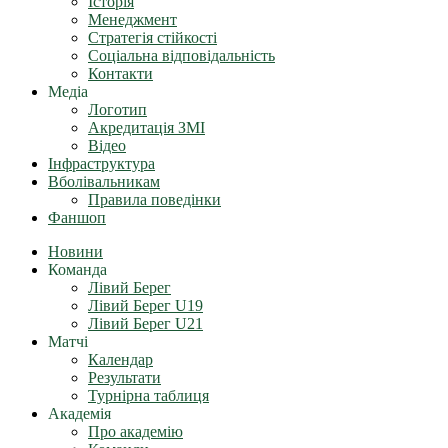
Історія
Менеджмент
Стратегія стійкості
Соціальна відповідальність
Контакти
Медіа
Логотип
Акредитація ЗМІ
Відео
Інфраструктура
Вболівальникам
Правила поведінки
Фаншоп
Новини
Команда
Лівий Берег
Лівий Берег U19
Лівий Берег U21
Матчі
Календар
Результати
Турнірна таблиця
Академія
Про академію