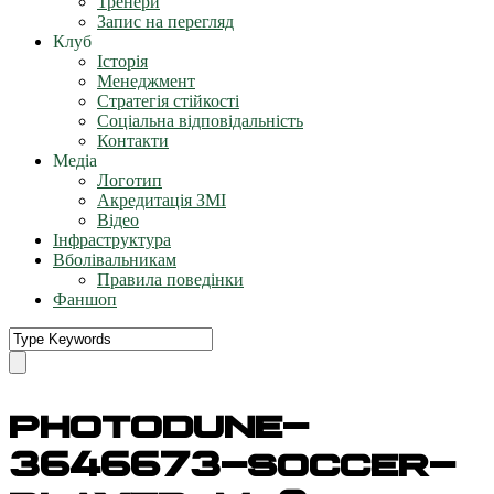
Тренери
Запис на перегляд
Клуб
Історія
Менеджмент
Стратегія стійкості
Соціальна відповідальність
Контакти
Медіа
Логотип
Акредитація ЗМІ
Відео
Інфраструктура
Вболівальникам
Правила поведінки
Фаншоп
photodune-
3646673-soccer-