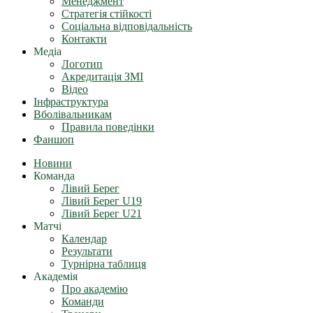
Менеджмент
Стратегія стійкості
Соціальна відповідальність
Контакти
Медіа
Логотип
Акредитація ЗМІ
Відео
Інфраструктура
Вболівальникам
Правила поведінки
Фаншоп
Новини
Команда
Лівий Берег
Лівий Берег U19
Лівий Берег U21
Матчі
Календар
Результати
Турнірна таблиця
Академія
Про академію
Команди