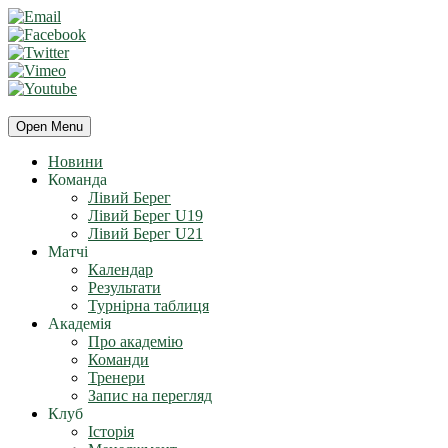
Open Menu
Новини
Команда
Лівий Берег
Лівий Берег U19
Лівий Берег U21
Матчі
Календар
Результати
Турнірна таблиця
Академія
Про академію
Команди
Тренери
Запис на перегляд
Клуб
Історія