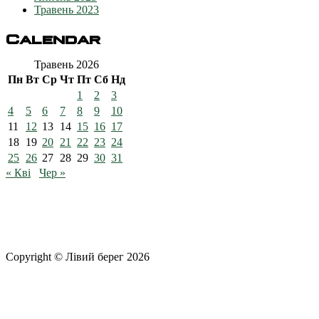
Травень 2023
Calendar
Травень 2026
Пн
Вт
Ср
Чт
Пт
Сб
Нд
1
2
3
4
5
6
7
8
9
10
11
12
13
14
15
16
17
18
19
20
21
22
23
24
25
26
27
28
29
30
31
« Кві
Чер »
Copyright © Лівий берег 2026
Адреса: 08340, Київська область, Бориспільський район,
територіальна громада Золочівська, урочище «Млиново», вул.
Олександрівська, буд 24-А