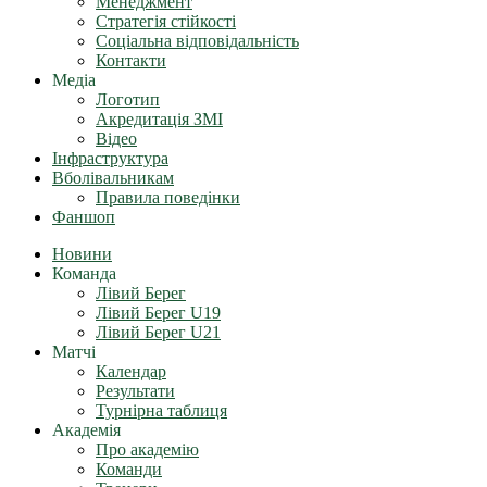
Менеджмент
Стратегія стійкості
Соціальна відповідальність
Контакти
Медіа
Логотип
Акредитація ЗМІ
Відео
Інфраструктура
Вболівальникам
Правила поведінки
Фаншоп
Новини
Команда
Лівий Берег
Лівий Берег U19
Лівий Берег U21
Матчі
Календар
Результати
Турнірна таблиця
Академія
Про академію
Команди