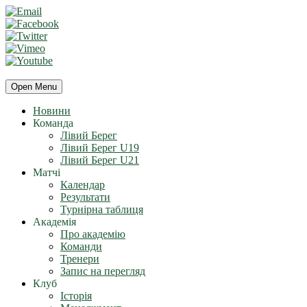
Open Menu
Новини
Команда
Лівий Берег
Лівий Берег U19
Лівий Берег U21
Матчі
Календар
Результати
Турнірна таблиця
Академія
Про академію
Команди
Тренери
Запис на перегляд
Клуб
Історія