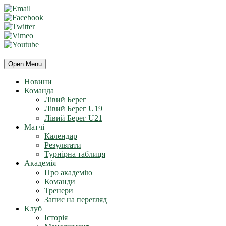
Open Menu
Новини
Команда
Лівий Берег
Лівий Берег U19
Лівий Берег U21
Матчі
Календар
Результати
Турнірна таблиця
Академія
Про академію
Команди
Тренери
Запис на перегляд
Клуб
Історія