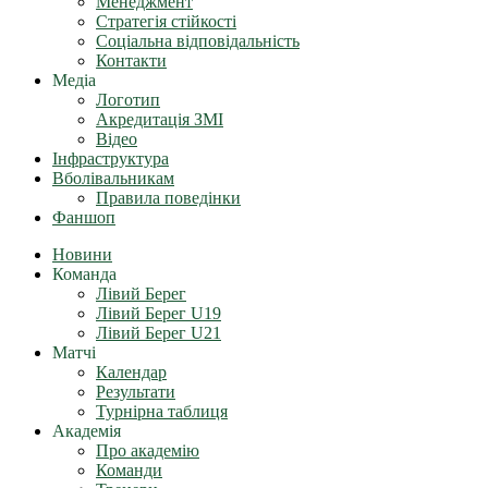
Менеджмент
Стратегія стійкості
Соціальна відповідальність
Контакти
Медіа
Логотип
Акредитація ЗМІ
Відео
Інфраструктура
Вболівальникам
Правила поведінки
Фаншоп
Новини
Команда
Лівий Берег
Лівий Берег U19
Лівий Берег U21
Матчі
Календар
Результати
Турнірна таблиця
Академія
Про академію
Команди