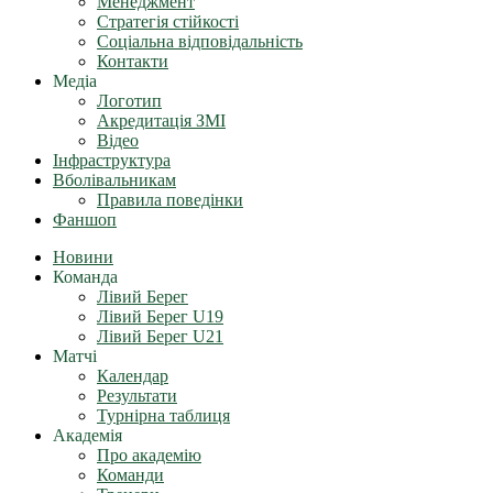
Менеджмент
Стратегія стійкості
Соціальна відповідальність
Контакти
Медіа
Логотип
Акредитація ЗМІ
Відео
Інфраструктура
Вболівальникам
Правила поведінки
Фаншоп
Новини
Команда
Лівий Берег
Лівий Берег U19
Лівий Берег U21
Матчі
Календар
Результати
Турнірна таблиця
Академія
Про академію
Команди