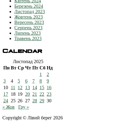
Квітень 2024
Березень 2024
Листопад 2023
Жовтень 2023
Вересень 2023
Серпень 2023
Липень 2023
Травень 2023
Calendar
Листопад 2025
Пн
Вт
Ср
Чт
Пт
Сб
Нд
1
2
3
4
5
6
7
8
9
10
11
12
13
14
15
16
17
18
19
20
21
22
23
24
25
26
27
28
29
30
« Жов
Гру »
Copyright © Лівий берег 2026
Адреса: 08340, Київська область, Бориспільський район,
територіальна громада Золочівська, урочище «Млиново», вул.