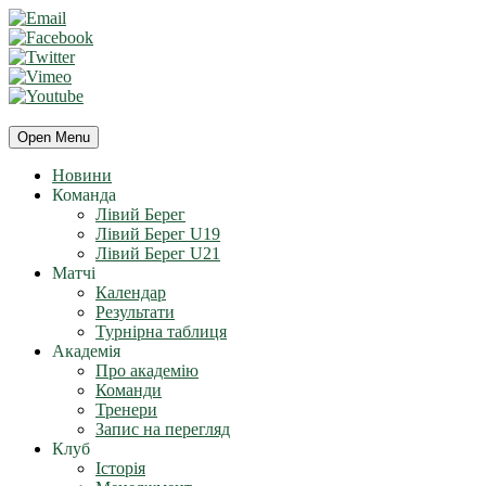
Open Menu
Новини
Команда
Лівий Берег
Лівий Берег U19
Лівий Берег U21
Матчі
Календар
Результати
Турнірна таблиця
Академія
Про академію
Команди
Тренери
Запис на перегляд
Клуб
Історія