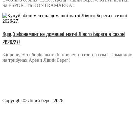
на ESPORT та KONTRAMARKA!
Купуй абонемент на домашні матчі Лівого Берега в сезоні
2026/27!
Запрошуємо вболівальників провести сезон разом із командою
на трибунах Арени Лівий Берег!
Copyright © Лівий берег 2026
Адреса: 08340, Київська область, Бориспільський район,
територіальна громада Золочівська, урочище «Млиново», вул.
Олександрівська, буд 24-А
Телефон
: +38 (044) 364
77
32