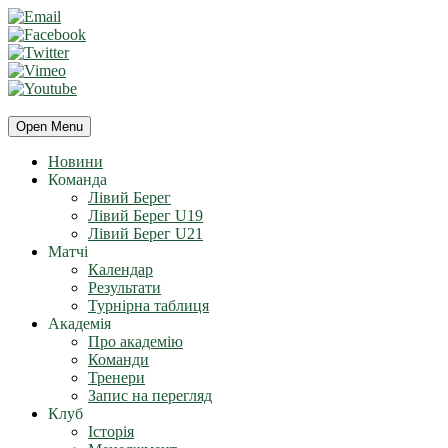
Open Menu
Новини
Команда
Лівий Берег
Лівий Берег U19
Лівий Берег U21
Матчі
Календар
Результати
Турнірна таблиця
Академія
Про академію
Команди
Тренери
Запис на перегляд
Клуб
Історія