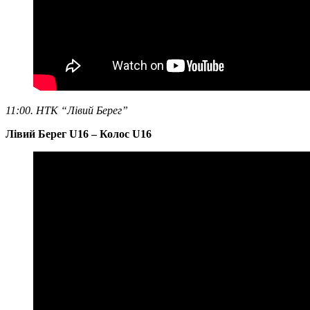
11:00. НТК “Лівий Берег”
Лівий Берег U16 – Колос U16