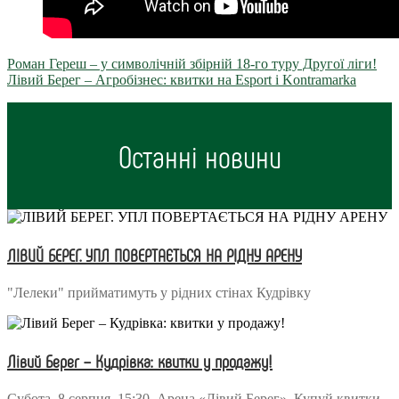
Роман Гереш – у символічній збірній 18-го туру Другої ліги!
Лівий Берег – Агробізнес: квитки на Esport i Kontramarka
Останні новини
ЛІВИЙ БЕРЕГ. УПЛ ПОВЕРТАЄТЬСЯ НА РІДНУ АРЕНУ
"Лелеки" прийматимуть у рідних стінах Кудрівку
Лівий Берег – Кудрівка: квитки у продажу!
Субота, 8 серпня. 15:30. Арена «Лівий Берег». Купуй квитки