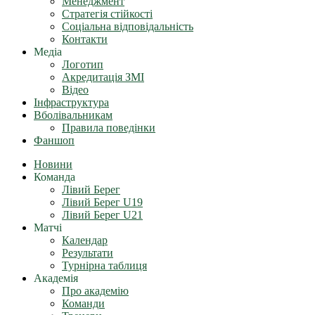
Менеджмент
Стратегія стійкості
Соціальна відповідальність
Контакти
Медіа
Логотип
Акредитація ЗМІ
Відео
Інфраструктура
Вболівальникам
Правила поведінки
Фаншоп
Новини
Команда
Лівий Берег
Лівий Берег U19
Лівий Берег U21
Матчі
Календар
Результати
Турнірна таблиця
Академія
Про академію
Команди