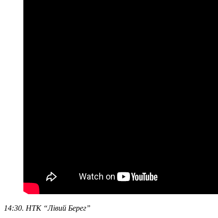
14:30. НТК “Лівий Берег”