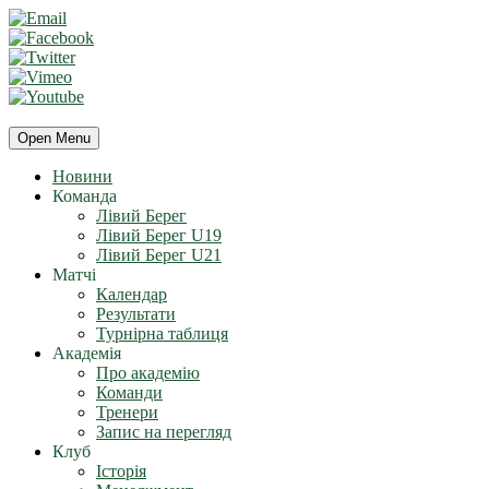
Open Menu
Новини
Команда
Лівий Берег
Лівий Берег U19
Лівий Берег U21
Матчі
Календар
Результати
Турнірна таблиця
Академія
Про академію
Команди
Тренери
Запис на перегляд
Клуб
Історія