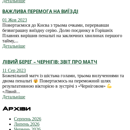
Детальніше
ВАЖЛИВА ПЕРЕМОГА НА ВИЇЗДІ
01 Жов 2023
Повертаємося до Києва з трьома очками, перервавши
безвиграшну виїздну серію. Долю поєдинку в Горішніх
Плавнях вирішив пенальті на заключних хвилинах першого
тайму,...
Детальніше
ЛІВИЙ БЕРЕГ – ЧЕРНІГІВ: ЗВІТ ПРО МАТЧ
11 Сер 2023
Божевільний матч із шістьма голами, трьома вилученнями та
двома пенальті
Повертаємось на переможний шлях
результативною вікторією в зустрічі з «Черніговом»
«Лівий...
Детальніше
Архіви
Серпень 2026
Липень 2026
Червень 2026