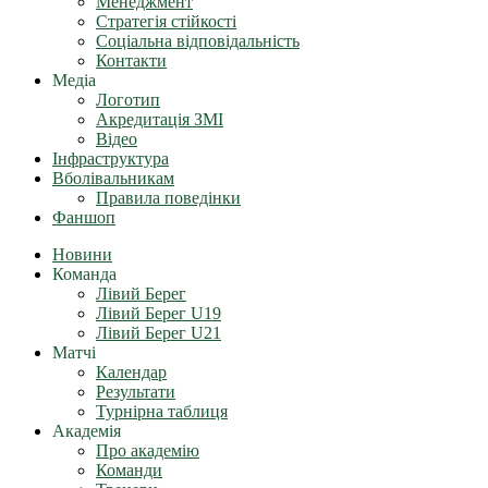
Менеджмент
Стратегія стійкості
Соціальна відповідальність
Контакти
Медіа
Логотип
Акредитація ЗМІ
Відео
Інфраструктура
Вболівальникам
Правила поведінки
Фаншоп
Новини
Команда
Лівий Берег
Лівий Берег U19
Лівий Берег U21
Матчі
Календар
Результати
Турнірна таблиця
Академія
Про академію
Команди