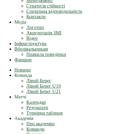
Менеджмент
Стратегія стійкості
Соціальна відповідальність
Контакти
Медіа
Логотип
Акредитація ЗМІ
Відео
Інфраструктура
Вболівальникам
Правила поведінки
Фаншоп
Новини
Команда
Лівий Берег
Лівий Берег U19
Лівий Берег U21
Матчі
Календар
Результати
Турнірна таблиця
Академія
Про академію
Команди