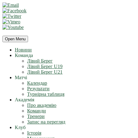
Open Menu
Новини
Команда
Лівий Берег
Лівий Берег U19
Лівий Берег U21
Матчі
Календар
Результати
Турнірна таблиця
Академія
Про академію
Команди
Тренери
Запис на перегляд
Клуб
Історія