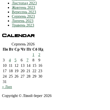
Листопад 2023
Жовтень 2023
Вересень 2023
Серпень 2023
Липень 2023
Травень 2023
Calendar
Серпень 2026
Пн
Вт
Ср
Чт
Пт
Сб
Нд
1
2
3
4
5
6
7
8
9
10
11
12
13
14
15
16
17
18
19
20
21
22
23
24
25
26
27
28
29
30
31
« Лип
Copyright © Лівий берег 2026
Адреса: 08340, Київська область, Бориспільський район,
територіальна громада Золочівська, урочище «Млиново», вул.