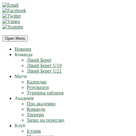
Open Menu
Новини
Команда
Лівий Берег
Лівий Берег U19
Лівий Берег U21
Матчі
Календар
Результати
Турнірна таблиця
Академія
Про академію
Команди
Тренери
Запис на перегляд
Клуб
Історія