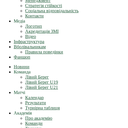
Менеджмент
Стратегія стійкості
Соціальна відповідальність
Контакти
Медіа
Логотип
Акредитація ЗМІ
Відео
Інфраструктура
Вболівальникам
Правила поведінки
Фаншоп
Новини
Команда
Лівий Берег
Лівий Берег U19
Лівий Берег U21
Матчі
Календар
Результати
Турнірна таблиця
Академія
Про академію
Команди