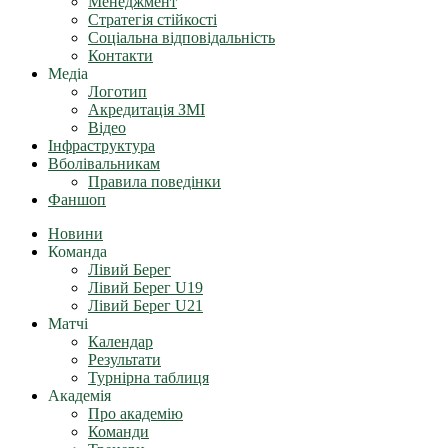
Менеджмент
Стратегія стійкості
Соціальна відповідальність
Контакти
Медіа
Логотип
Акредитація ЗМІ
Відео
Інфраструктура
Вболівальникам
Правила поведінки
Фаншоп
Новини
Команда
Лівий Берег
Лівий Берег U19
Лівий Берег U21
Матчі
Календар
Результати
Турнірна таблиця
Академія
Про академію
Команди