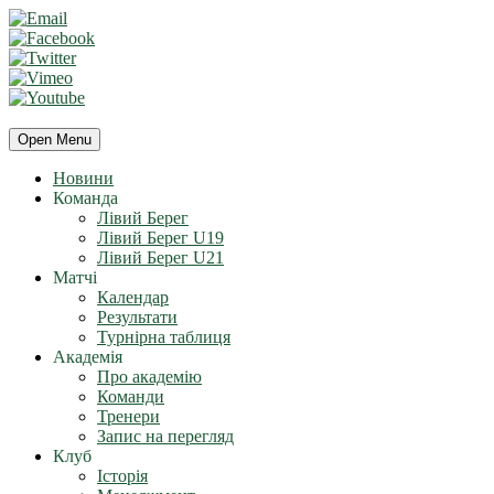
Open Menu
Новини
Команда
Лівий Берег
Лівий Берег U19
Лівий Берег U21
Матчі
Календар
Результати
Турнірна таблиця
Академія
Про академію
Команди
Тренери
Запис на перегляд
Клуб
Історія