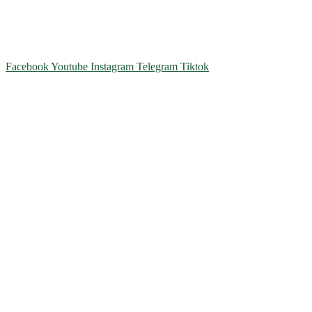
Олександрівська, буд 24-А
Телефон
: +38 (044) 364
77
32
E-mail:
office@fclb.com.ua
Facebook
Youtube
Instagram
Telegram
Tiktok