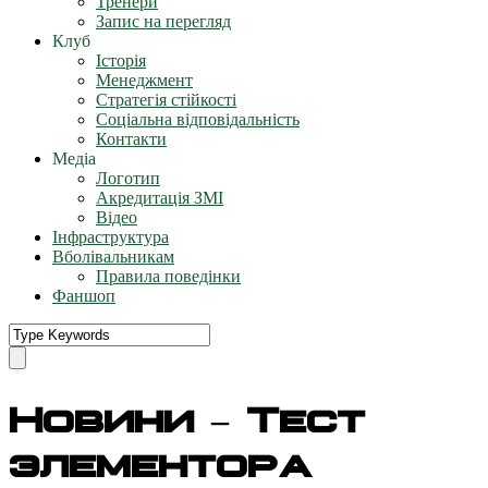
Тренери
Запис на перегляд
Клуб
Історія
Менеджмент
Стратегія стійкості
Соціальна відповідальність
Контакти
Медіа
Логотип
Акредитація ЗМІ
Відео
Інфраструктура
Вболівальникам
Правила поведінки
Фаншоп
Новини – Тест
элементора