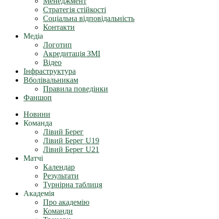
Менеджмент
Стратегія стійкості
Соціальна відповідальність
Контакти
Медіа
Логотип
Акредитація ЗМІ
Відео
Інфраструктура
Вболівальникам
Правила поведінки
Фаншоп
Новини
Команда
Лівий Берег
Лівий Берег U19
Лівий Берег U21
Матчі
Календар
Результати
Турнірна таблиця
Академія
Про академію
Команди