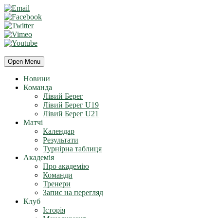
Open Menu
Новини
Команда
Лівий Берег
Лівий Берег U19
Лівий Берег U21
Матчі
Календар
Результати
Турнірна таблиця
Академія
Про академію
Команди
Тренери
Запис на перегляд
Клуб
Історія