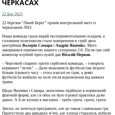
ЧЕРКАСАХ
22 Бер 2025
22 березня “Лівий Берег” провів контрольний матч із
черкаським ЛНЗ
Наша команда грала вкрай експериментальним складом, а
головним позитиволм стало поверенння в стрій двох
центрбеків
Валерія Самара
і
Андрія Якимів
а. Матч
завершився перемогою нашого суперника 2:0. Після гри свій
коментар клубній пресслужбі дав
Віталій Первак
.
– Черговий спаринг проти серйозної команди, – говорить
керманич “лелек”. – Дали можливість футболістам зіграти
більше ігрового часу – хтось взагалі не грав, а деякі
футболісти вийшли на поле після відновлення від важких
травм.
Щодо Якиміва і Самара, захисники підійшли в нормальній
фізичній формі, але і в обох не було ігрової практики дуже
давно. А її не купиш в магазині – треба грати, грати, грати.
Звісно, не хочеться програвати, але це також і навчальна гра.
Пропустили два швидких м’ячі, але хлопці старалися, робили