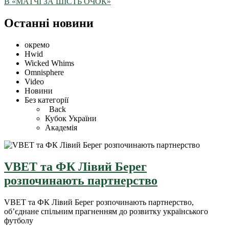
В «МАТЧІ ЗА ШІСТЬ ОЧОК»
Останні новини
окремо
Hwid
Wicked Whims
Omnisphere
Video
Новини
Без категорії
Back
Кубок України
Академія
VBET та ФК Лівий Берег
розпочинають партнерство
VBET та ФК Лівий Берег розпочинають партнерство,
об’єднане спільним прагненням до розвитку українського
футболу