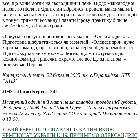
все, що вони могли на сьогоднішній день. Щодо міжнародної
павзи, то після вихідних ми зібралися, провели максимальні,
великі навантаження. Такі ігри тільки робляться для того, щоб
в тонусі тримати команду і давати ігрову практику більше
футболістам, які мало грали.
Очікуємо наступної бойової гри у матчі з «Олександрією».
Підготовка відбуватиметься як зазвичай, «Олександрія» дуже
хороша команда, організована, вона серед лідерів чемпіонату.
Підготовку ми не змінюємо. Звісно, що ми готуємося до
кожної команди трішечки окремо, але все іде за планом, –
резюмував Первак.
Контрольний матч. 22 березня 2025 рік. с.Геронімівка. НТБ
“ЛНЗ”
ЛНЗ – Лівий Берег – 2:0
Наступний офіційний матч наша команда проведе цієї суботи,
29 березня, Новій Арені “Лівий Берег”. Нашим суперником у
межах 22-го туру УПЛ стане “Олександрія”. Початок матчу
о 13:00.
ЛІВИЙ БЕРЕГ U-19. СПАРИНГ ІЗ КАЛИНІВКОЮ
ЧЕМПІОНАТ УКРАЇНИ U-19. ПРИЙМЕМО ОЛЕКСАНДРІЮ