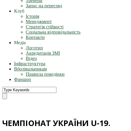
Тренери
Запис на перегляд
Клуб
Історія
Менеджмент
Стратегія стійкості
Соціальна відповідальність
Контакти
Медіа
Логотип
Акредитація ЗМІ
Відео
Інфраструктура
Вболівальникам
Правила поведінки
Фаншоп
ЧЕМПІОНАТ УКРАЇНИ U-19.