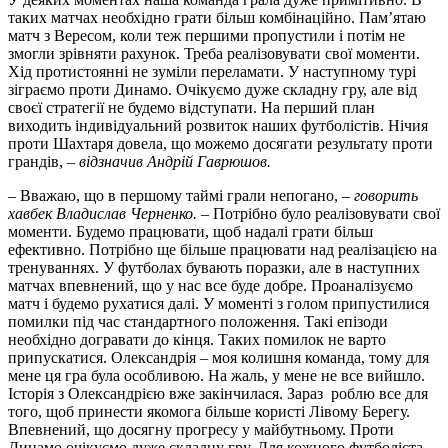
таких матчах необхідно грати більш комбінаційно. Пам’ятаю
матч з Вересом, коли теж першими пропустили і потім не
змогли зрівняти рахунок. Треба реалізовувати свої моменти.
Хід протистоянні не зуміли переламати. У наступному турі
зіграємо проти Динамо. Очікуємо дуже складну гру, але від
своєї стратегії не будемо відступати. На перший план
виходить індивідуальний розвиток наших футболістів. Нічия
проти Шахтаря довела, що можемо досягати результату проти
грандів, –
відзначив Андрій Гаврюшов.
– Вважаю, що в першому таймі грали непогано, –
говорить
хавбек Владислав Черненко.
– Потрібно було реалізовувати свої
моменти. Будемо працювати, щоб надалі грати більш
ефективно. Потрібно ще більше працювати над реалізацією на
тренуваннях. У футболах бувають поразки, але в наступних
матчах впевнений, що у нас все буде добре. Проаналізуємо
матч і будемо рухатися далі. У моменті з голом припустилися
помилки під час стандартного положення. Такі епізоди
необхідно догравати до кінця. Таких помилок не варто
припускатися. Олександрія – моя колишня команда, тому для
мене ця гра була особливою. На жаль, у мене не все вийшло.
Історія з Олександрією вже закінчилася. Зараз роблю все для
того, щоб принести якомога більше користі Лівому Берегу.
Впевнений, що досягну прогресу у майбутньому. Проти
Динамо очікуємо дуже складну гру. Для кожного футболіста