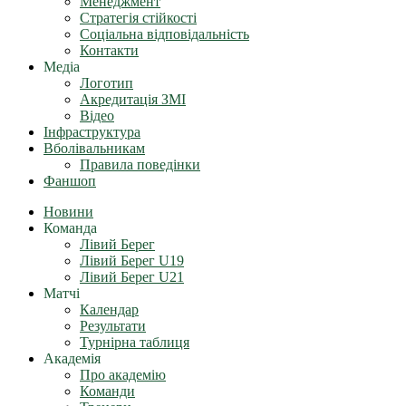
Менеджмент
Стратегія стійкості
Соціальна відповідальність
Контакти
Медіа
Логотип
Акредитація ЗМІ
Відео
Інфраструктура
Вболівальникам
Правила поведінки
Фаншоп
Новини
Команда
Лівий Берег
Лівий Берег U19
Лівий Берег U21
Матчі
Календар
Результати
Турнірна таблиця
Академія
Про академію
Команди