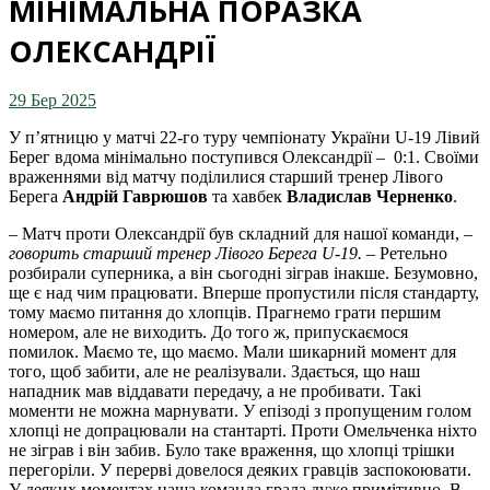
МІНІМАЛЬНА ПОРАЗКА
ОЛЕКСАНДРІЇ
29 Бер 2025
У п’ятницю у матчі 22-го туру чемпіонату України U-19 Лівий
Берег вдома мінімально поступився Олександрії – 0:1. Своїми
враженнями від матчу поділилися старший тренер Лівого
Берега
Андрій Гаврюшов
та хавбек
Владислав Черненко
.
– Матч проти Олександрії був складний для нашої команди, –
говорить старший тренер Лівого Берега U-19.
– Ретельно
розбирали суперника, а він сьогодні зіграв інакше. Безумовно,
ще є над чим працювати. Вперше пропустили після стандарту,
тому маємо питання до хлопців. Прагнемо грати першим
номером, але не виходить. До того ж, припускаємося
помилок. Маємо те, що маємо. Мали шикарний момент для
того, щоб забити, але не реалізували. Здається, що наш
нападник мав віддавати передачу, а не пробивати. Такі
моменти не можна марнувати. У епізоді з пропущеним голом
хлопці не допрацювали на стантарті. Проти Омельченка ніхто
не зіграв і він забив. Було таке враження, що хлопці трішки
перегоріли. У перерві довелося деяких гравців заспокоювати.
У деяких моментах наша команда грала дуже примітивно. В