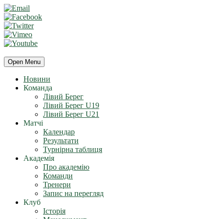
Open Menu
Новини
Команда
Лівий Берег
Лівий Берег U19
Лівий Берег U21
Матчі
Календар
Результати
Турнірна таблиця
Академія
Про академію
Команди
Тренери
Запис на перегляд
Клуб
Історія