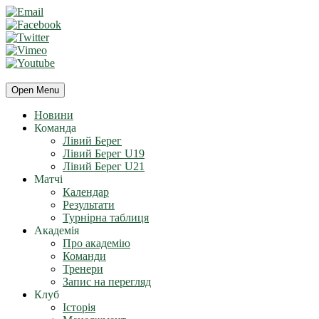
Open Menu
Новини
Команда
Лівий Берег
Лівий Берег U19
Лівий Берег U21
Матчі
Календар
Результати
Турнірна таблиця
Академія
Про академію
Команди
Тренери
Запис на перегляд
Клуб
Історія