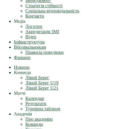
Менеджмент
Стратегія стійкості
Соціальна відповідальність
Контакти
Медіа
Логотип
Акредитація ЗМІ
Відео
Інфраструктура
Вболівальникам
Правила поведінки
Фаншоп
Новини
Команда
Лівий Берег
Лівий Берег U19
Лівий Берег U21
Матчі
Календар
Результати
Турнірна таблиця
Академія
Про академію
Команди