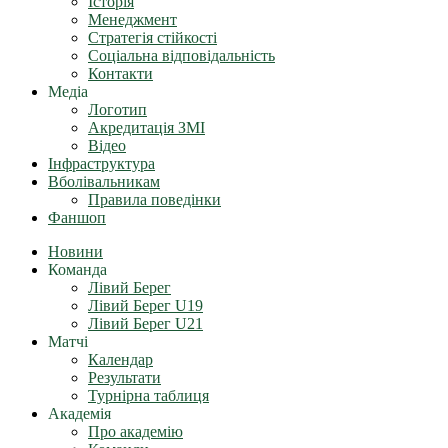
Історія
Менеджмент
Стратегія стійкості
Соціальна відповідальність
Контакти
Медіа
Логотип
Акредитація ЗМІ
Відео
Інфраструктура
Вболівальникам
Правила поведінки
Фаншоп
Новини
Команда
Лівий Берег
Лівий Берег U19
Лівий Берег U21
Матчі
Календар
Результати
Турнірна таблиця
Академія
Про академію