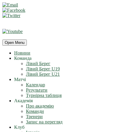
Open Menu
Новини
Команда
Лівий Берег
Лівий Берег U19
Лівий Берег U21
Матчі
Календар
Результати
Турнірна таблиця
Академія
Про академію
Команди
Тренери
Запис на перегляд
Клуб