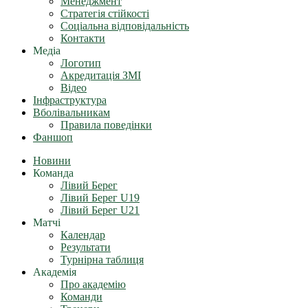
Менеджмент
Стратегія стійкості
Соціальна відповідальність
Контакти
Медіа
Логотип
Акредитація ЗМІ
Відео
Інфраструктура
Вболівальникам
Правила поведінки
Фаншоп
Новини
Команда
Лівий Берег
Лівий Берег U19
Лівий Берег U21
Матчі
Календар
Результати
Турнірна таблиця
Академія
Про академію
Команди