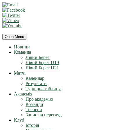
Open Menu
Новини
Команда
Лівий Берег
Лівий Берег U19
Лівий Берег U21
Матчі
Календар
Результати
Турнірна таблиця
Академія
Про академію
Команди
Тренери
Запис на перегляд
Клуб
Історія