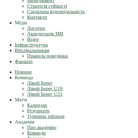
Менеджмент
Стратегія стійкості
Соціальна відповідальність
Контакти
Медіа
Логотип
Акредитація ЗМІ
Відео
Інфраструктура
Вболівальникам
Правила поведінки
Фаншоп
Новини
Команда
Лівий Берег
Лівий Берег U19
Лівий Берег U21
Матчі
Календар
Результати
Турнірна таблиця
Академія
Про академію
Команди