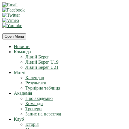
Open Menu
Новини
Команда
Лівий Берег
Лівий Берег U19
Лівий Берег U21
Матчі
Календар
Результати
Турнірна таблиця
Академія
Про академію
Команди
Тренери
Запис на перегляд
Клуб
Історія