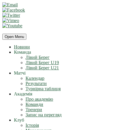
Open Menu
Новини
Команда
Лівий Берег
Лівий Берег U19
Лівий Берег U21
Матчі
Календар
Результати
Турнірна таблиця
Академія
Про академію
Команди
Тренери
Запис на перегляд
Клуб
Історія