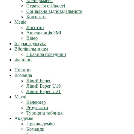
Менеджмент
Стратегія стійкості
Соціальна відповідальність
Контакти
Медіа
Логотип
Акредитація ЗМІ
Відео
Інфраструктура
Вболівальникам
Правила поведінки
Фаншоп
Новини
Команда
Лівий Берег
Лівий Берег U19
Лівий Берег U21
Матчі
Календар
Результати
Турнірна таблиця
Академія
Про академію
Команди