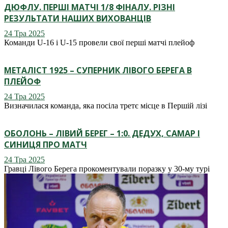
ДЮФЛУ. ПЕРШІ МАТЧІ 1/8 ФІНАЛУ. РІЗНІ
РЕЗУЛЬТАТИ НАШИХ ВИХОВАНЦІВ
24 Тра 2025
Команди U-16 і U-15 провели свої перші матчі плейоф
МЕТАЛІСТ 1925 – СУПЕРНИК ЛІВОГО БЕРЕГА В
ПЛЕЙОФ
24 Тра 2025
Визначилася команда, яка посіла третє місце в Першій лізі
ОБОЛОНЬ – ЛІВИЙ БЕРЕГ – 1:0. ДЕДУХ, САМАР І
СИНИЦЯ ПРО МАТЧ
24 Тра 2025
Гравці Лівого Берега прокоментували поразку у 30-му турі