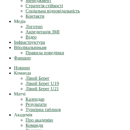
Менеджмент
Стратегія стійкості
Соціальна відповідальність
Контакти
Медіа
Логотип
Акредитація ЗМІ
Відео
Інфраструктура
Вболівальникам
Правила поведінки
Фаншоп
Новини
Команда
Лівий Берег
Лівий Берег U19
Лівий Берег U21
Матчі
Календар
Результати
Турнірна таблиця
Академія
Про академію
Команди