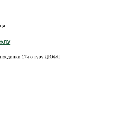
ьця
ЮФЛУ
ть поєдинки 17-го туру ДЮФЛ