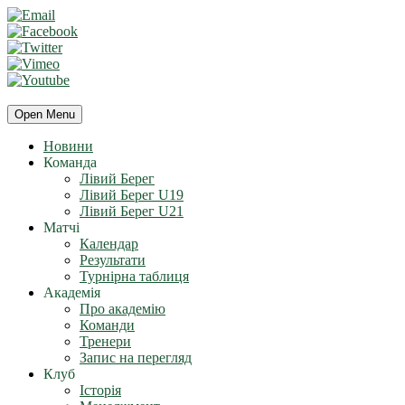
Open Menu
Новини
Команда
Лівий Берег
Лівий Берег U19
Лівий Берег U21
Матчі
Календар
Результати
Турнірна таблиця
Академія
Про академію
Команди
Тренери
Запис на перегляд
Клуб
Історія