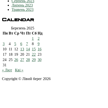
Серпень 2023
Липень 2023
Травень 2023
Calendar
Березень 2025
Пн
Вт
Ср
Чт
Пт
Сб
Нд
1
2
3
4
5
6
7
8
9
10
11
12
13
14
15
16
17
18
19
20
21
22
23
24
25
26
27
28
29
30
31
« Лют
Кві »
Copyright © Лівий берег 2026
Адреса: 08340, Київська область, Бориспільський район,
територіальна громада Золочівська, урочище «Млиново», вул.
Олександрівська, буд 24-А
Телефон
: +38 (044) 364
77
32