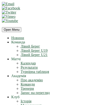
Open Menu
Новини
Команда
Лівий Берег
Лівий Берег U19
Лівий Берег U21
Матчі
Календар
Результати
Турнірна таблиця
Академія
Про академію
Команди
Тренери
Запис на перегляд
Клуб
Історія