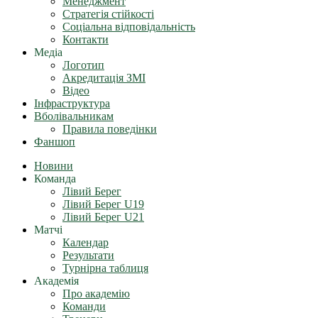
Менеджмент
Стратегія стійкості
Соціальна відповідальність
Контакти
Медіа
Логотип
Акредитація ЗМІ
Відео
Інфраструктура
Вболівальникам
Правила поведінки
Фаншоп
Новини
Команда
Лівий Берег
Лівий Берег U19
Лівий Берег U21
Матчі
Календар
Результати
Турнірна таблиця
Академія
Про академію
Команди