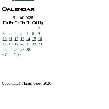
Calendar
Лютий 2025
Пн
Вт
Ср
Чт
Пт
Сб
Нд
1
2
3
4
5
6
7
8
9
10
11
12
13
14
15
16
17
18
19
20
21
22
23
24
25
26
27
28
« Січ
Бер »
Copyright © Лівий берег 2026
Адреса: 08340, Київська область, Бориспільський район, терит
Телефон
: +38 (044) 364
77
32
E-mail:
office@fclb.com.ua