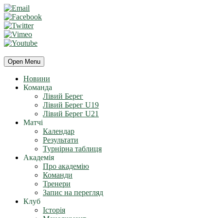
Open Menu
Новини
Команда
Лівий Берег
Лівий Берег U19
Лівий Берег U21
Матчі
Календар
Результати
Турнірна таблиця
Академія
Про академію
Команди
Тренери
Запис на перегляд
Клуб
Історія