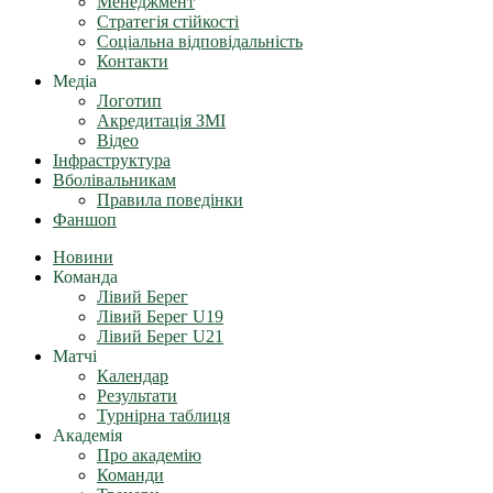
Менеджмент
Стратегія стійкості
Соціальна відповідальність
Контакти
Медіа
Логотип
Акредитація ЗМІ
Відео
Інфраструктура
Вболівальникам
Правила поведінки
Фаншоп
Новини
Команда
Лівий Берег
Лівий Берег U19
Лівий Берег U21
Матчі
Календар
Результати
Турнірна таблиця
Академія
Про академію
Команди