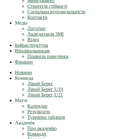
Менеджмент
Стратегія стійкості
Соціальна відповідальність
Контакти
Медіа
Логотип
Акредитація ЗМІ
Відео
Інфраструктура
Вболівальникам
Правила поведінки
Фаншоп
Новини
Команда
Лівий Берег
Лівий Берег U19
Лівий Берег U21
Матчі
Календар
Результати
Турнірна таблиця
Академія
Про академію
Команди