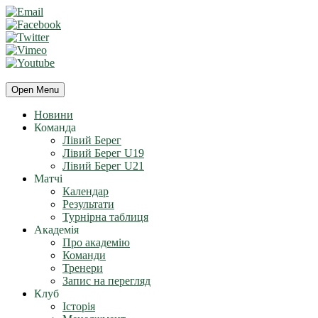
Open Menu
Новини
Команда
Лівий Берег
Лівий Берег U19
Лівий Берег U21
Матчі
Календар
Результати
Турнірна таблиця
Академія
Про академію
Команди
Тренери
Запис на перегляд
Клуб
Історія