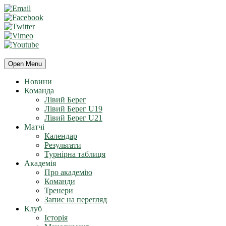
Open Menu
Новини
Команда
Лівий Берег
Лівий Берег U19
Лівий Берег U21
Матчі
Календар
Результати
Турнірна таблиця
Академія
Про академію
Команди
Тренери
Запис на перегляд
Клуб
Історія