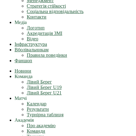
Менеджмент
Стратегія стійкості
Соціальна відповідальність
Контакти
Медіа
Логотип
Акредитація ЗМІ
Відео
Інфраструктура
Вболівальникам
Правила поведінки
Фаншоп
Новини
Команда
Лівий Берег
Лівий Берег U19
Лівий Берег U21
Матчі
Календар
Результати
Турнірна таблиця
Академія
Про академію
Команди