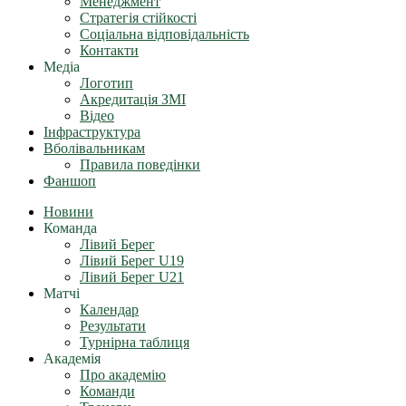
Менеджмент
Стратегія стійкості
Соціальна відповідальність
Контакти
Медіа
Логотип
Акредитація ЗМІ
Відео
Інфраструктура
Вболівальникам
Правила поведінки
Фаншоп
Новини
Команда
Лівий Берег
Лівий Берег U19
Лівий Берег U21
Матчі
Календар
Результати
Турнірна таблиця
Академія
Про академію
Команди