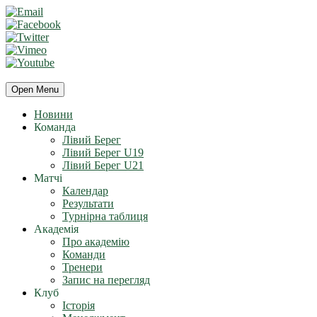
Open Menu
Новини
Команда
Лівий Берег
Лівий Берег U19
Лівий Берег U21
Матчі
Календар
Результати
Турнірна таблиця
Академія
Про академію
Команди
Тренери
Запис на перегляд
Клуб
Історія