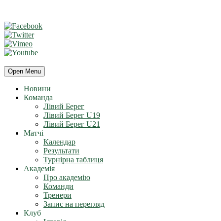
Open Menu
Новини
Команда
Лівий Берег
Лівий Берег U19
Лівий Берег U21
Матчі
Календар
Результати
Турнірна таблиця
Академія
Про академію
Команди
Тренери
Запис на перегляд
Клуб