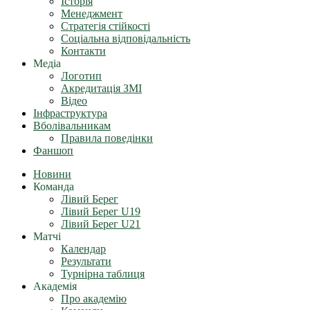
Історія
Менеджмент
Стратегія стійкості
Соціальна відповідальність
Контакти
Медіа
Логотип
Акредитація ЗМІ
Відео
Інфраструктура
Вболівальникам
Правила поведінки
Фаншоп
Новини
Команда
Лівий Берег
Лівий Берег U19
Лівий Берег U21
Матчі
Календар
Результати
Турнірна таблиця
Академія
Про академію