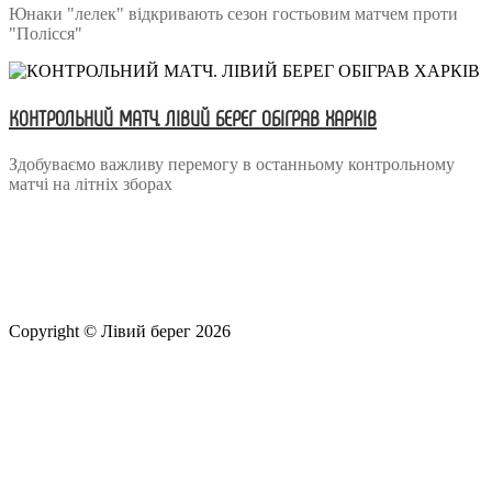
Юнаки "лелек" відкривають сезон гостьовим матчем проти
"Полісся"
КОНТРОЛЬНИЙ МАТЧ. ЛІВИЙ БЕРЕГ ОБІГРАВ ХАРКІВ
Здобуваємо важливу перемогу в останньому контрольному
матчі на літніх зборах
Copyright © Лівий берег 2026
Адреса: 08340, Київська область, Бориспільський район,
територіальна громада Золочівська, урочище «Млиново», вул.
Олександрівська, буд 24-А
Телефон
: +38 (044) 364
77
32
E-mail:
office@fclb.com.ua