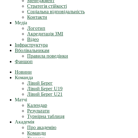
Менеджмент
Стратегія стійкості
Соціальна відповідальність
Контакти
Медіа
Логотип
Акредитація ЗМІ
Відео
Інфраструктура
Вболівальникам
Правила поведінки
Фаншоп
Новини
Команда
Лівий Берег
Лівий Берег U19
Лівий Берег U21
Матчі
Календар
Результати
Турнірна таблиця
Академія
Про академію
Команди