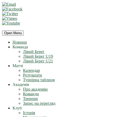
Open Menu
Новини
Команда
Лівий Берег
Лівий Берег U19
Лівий Берег U21
Матчі
Календар
Результати
Турнірна таблиця
Академія
Про академію
Команди
Тренери
Запис на перегляд
Клуб
Історія