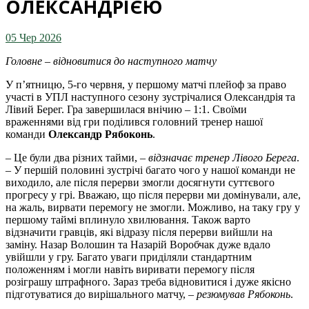
ОЛЕКСАНДРІЄЮ
05 Чер 2026
Головне – відновитися до наступного матчу
У п’ятницю, 5-го червня, у першому матчі плейоф за право
участі в УПЛ наступного сезону зустрічалися Олександрія та
Лівий Берег. Гра завершилася внічию – 1:1. Своїми
враженнями від гри поділився головний тренер нашої
команди
Олександр Рябоконь
.
– Це були два різних тайми, –
відзначає тренер Лівого Берега
.
– У першій половині зустрічі багато чого у нашої команди не
виходило, але після перерви змогли досягнути суттєвого
прогресу у грі. Вважаю, що після перерви ми домінували, але,
на жаль, вирвати перемогу не змогли. Можливо, на таку гру у
першому таймі вплинуло хвилювання. Також варто
відзначити гравців, які відразу після перерви вийшли на
заміну. Назар Волошин та Назарій Воробчак дуже вдало
увійшли у гру. Багато уваги приділяли стандартним
положенням і могли навіть виривати перемогу після
розіграшу штрафного. Зараз треба відновитися і дуже якісно
підготуватися до вирішального матчу, –
резюмував Рябоконь
.