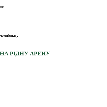
вки
 чемпіонату
 НА РІДНУ АРЕНУ
оріальна громада Золочівська, урочище «Млиново», вул. Олександ