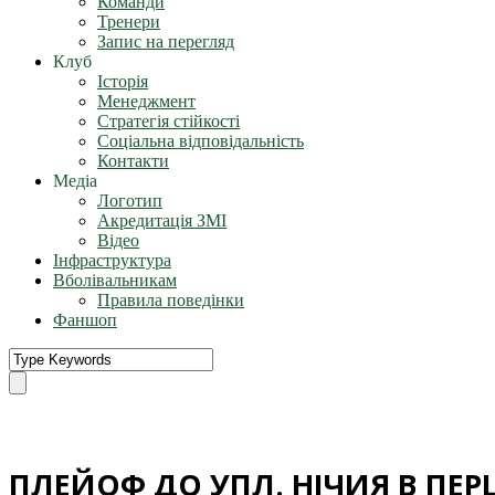
Команди
Тренери
Запис на перегляд
Клуб
Історія
Менеджмент
Стратегія стійкості
Соціальна відповідальність
Контакти
Медіа
Логотип
Акредитація ЗМІ
Відео
Інфраструктура
Вболівальникам
Правила поведінки
Фаншоп
ПЛЕЙОФ ДО УПЛ. НІЧИЯ В ПЕ