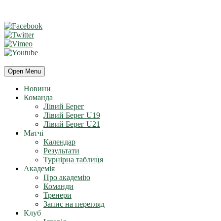
Open Menu
Новини
Команда
Лівий Берег
Лівий Берег U19
Лівий Берег U21
Матчі
Календар
Результати
Турнірна таблиця
Академія
Про академію
Команди
Тренери
Запис на перегляд
Клуб