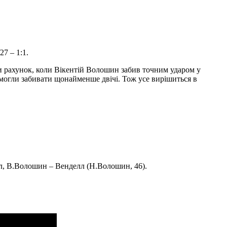
27 – 1:1.
и рахунок, коли Вікентій Волошин забив точним ударом у
 могли забивати щонайменше двічі. Тож усе вирішиться в
ал, В.Волошин – Венделл (Н.Волошин, 46).