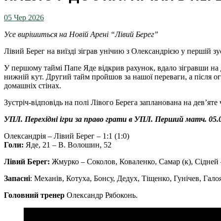
05 Чер 2026
Усе вирішиться на Новій Арені “Лівий Берег”
Лівий Берег на виїзді зіграв унічию з Олександрією у першій зус
У першому таймі Папе Яде відкрив рахунок, вдало зігравши на
нижній кут. Другий тайм пройшов за нашої переваги, а після о
домашніх стінах.
Зустріч-відповідь на полі Лівого Берега запланована на дев’яте 
УПЛ. Перехідні ігри за право грати в УПЛ. Перший матч. 05.0
Олександрія – Лівий Берег – 1:1 (1:0)
Голи:
Яде, 21 – В. Волошин, 52
Лівий Берег:
Жмурко – Соколов, Коваленко, Самар (к), Сідней 
Запасні
: Механів, Котуха, Бонсу, Дедух, Тіщенко, Гунічев, Гало
Головний тренер
Олександр Рябоконь.