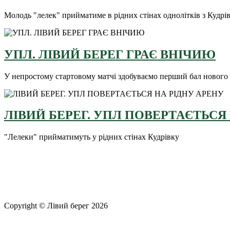
Молодь "лелек" прийматиме в рідних стінах однолітків з Кудрі
УПЛ. ЛІВИЙ БЕРЕГ ГРАЄ ВНІЧИЮ
У непростому стартовому матчі здобуваємо перший бал нового
ЛІВИЙ БЕРЕГ. УПЛ ПОВЕРТАЄТЬСЯ
"Лелеки" прийматимуть у рідних стінах Кудрівку
Copyright © Лівий берег 2026
Адреса: 08340, Київська область, Бориспільський район, терит