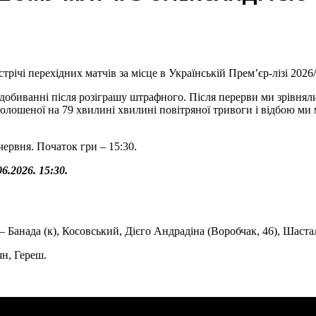
трічі перехідних матчів за місце в Українській Прем’єр-лізі 2026/
 добиванні після розіграшу штрафного. Після перерви ми зрівнял
голошеної на 79 хвилині хвилині повітряної тривоги і відбою ми
червня. Початок гри – 15:30.
6.2026. 15:30.
– Банада (к), Косовський, Дієго Андрадіна (Воробчак, 46), Шаст
ян, Гереш.