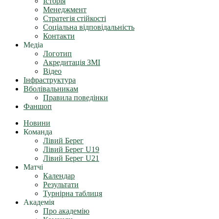
Історія
Менеджмент
Стратегія стійкості
Соціальна відповідальність
Контакти
Медіа
Логотип
Акредитація ЗМІ
Відео
Інфраструктура
Вболівальникам
Правила поведінки
Фаншоп
Новини
Команда
Лівий Берег
Лівий Берег U19
Лівий Берег U21
Матчі
Календар
Результати
Турнірна таблиця
Академія
Про академію