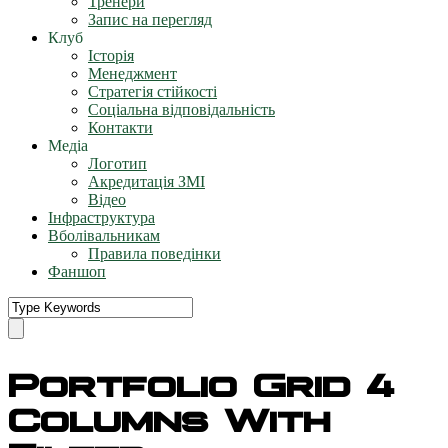
Тренери
Запис на перегляд
Клуб
Історія
Менеджмент
Стратегія стійкості
Соціальна відповідальність
Контакти
Медіа
Логотип
Акредитація ЗМІ
Відео
Інфраструктура
Вболівальникам
Правила поведінки
Фаншоп
Portfolio Grid 4
Columns With