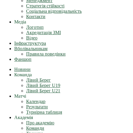
Менеджмент
Стратегія стійкості
Соціальна відповідальність
Контакти
Медіа
Логотип
Акредитація ЗМІ
Відео
Інфраструктура
Вболівальникам
Правила поведінки
Фаншоп
Новини
Команда
Лівий Берег
Лівий Берег U19
Лівий Берег U21
Матчі
Календар
Результати
Турнірна таблиця
Академія
Про академію
Команди