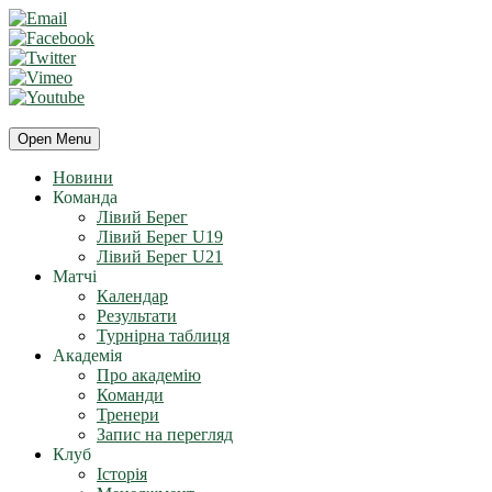
Open Menu
Новини
Команда
Лівий Берег
Лівий Берег U19
Лівий Берег U21
Матчі
Календар
Результати
Турнірна таблиця
Академія
Про академію
Команди
Тренери
Запис на перегляд
Клуб
Історія