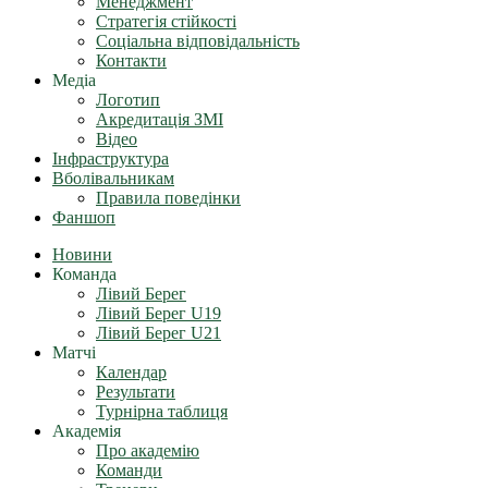
Менеджмент
Стратегія стійкості
Соціальна відповідальність
Контакти
Медіа
Логотип
Акредитація ЗМІ
Відео
Інфраструктура
Вболівальникам
Правила поведінки
Фаншоп
Новини
Команда
Лівий Берег
Лівий Берег U19
Лівий Берег U21
Матчі
Календар
Результати
Турнірна таблиця
Академія
Про академію
Команди