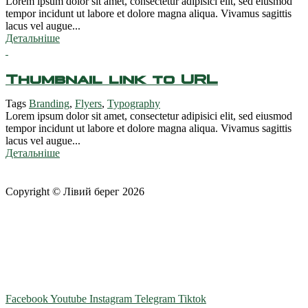
Lorem ipsum dolor sit amet, consectetur adipisici elit, sed eiusmod
tempor incidunt ut labore et dolore magna aliqua. Vivamus sagittis
lacus vel augue...
Детальніше
Thumbnail link to URL
Tags
Branding
,
Flyers
,
Typography
Lorem ipsum dolor sit amet, consectetur adipisici elit, sed eiusmod
tempor incidunt ut labore et dolore magna aliqua. Vivamus sagittis
lacus vel augue...
Детальніше
Copyright © Лівий берег 2026
Адреса: 08340, Київська область, Бориспільський район,
територіальна громада Золочівська, урочище «Млиново», вул.
Олександрівська, буд 24-А
Телефон
: +38 (044) 364
77
32
E-mail:
office@fclb.com.ua
Facebook
Youtube
Instagram
Telegram
Tiktok