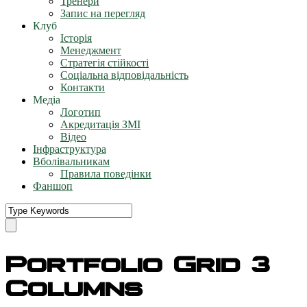
Тренери
Запис на перегляд
Клуб
Історія
Менеджмент
Стратегія стійкості
Соціальна відповідальність
Контакти
Медіа
Логотип
Акредитація ЗМІ
Відео
Інфраструктура
Вболівальникам
Правила поведінки
Фаншоп
Portfolio Grid 3
Columns