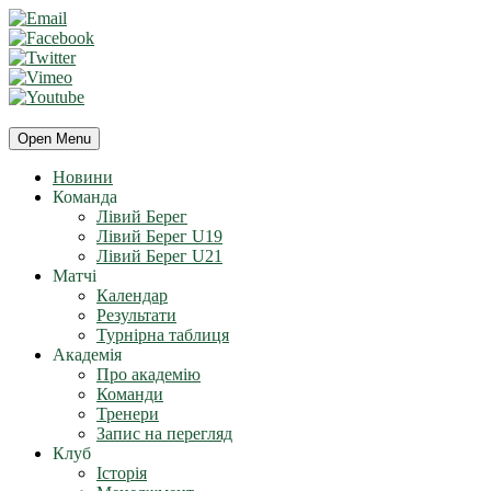
Open Menu
Новини
Команда
Лівий Берег
Лівий Берег U19
Лівий Берег U21
Матчі
Календар
Результати
Турнірна таблиця
Академія
Про академію
Команди
Тренери
Запис на перегляд
Клуб
Історія