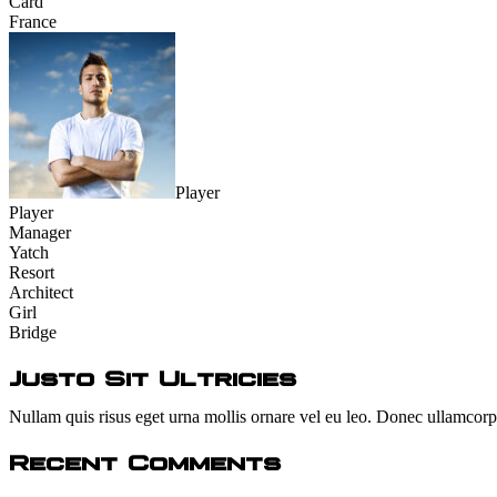
Card
France
Player
Player
Manager
Yatch
Resort
Architect
Girl
Bridge
Justo Sit Ultricies
Nullam quis risus eget urna mollis ornare vel eu leo. Donec ullamcorpe
Recent Comments