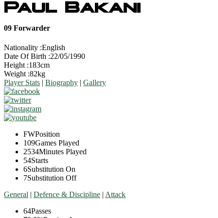
Paul Bakani
09
Forwarder
Nationality :
English
Date Of Birth :
22/05/1990
Height :
183cm
Weight :
82kg
Player Stats
|
Biography
|
Gallery
FW
Position
109
Games Played
2534
Minutes Played
54
Starts
6
Substitution On
7
Substitution Off
General
|
Defence & Discipline
|
Attack
64
Passes