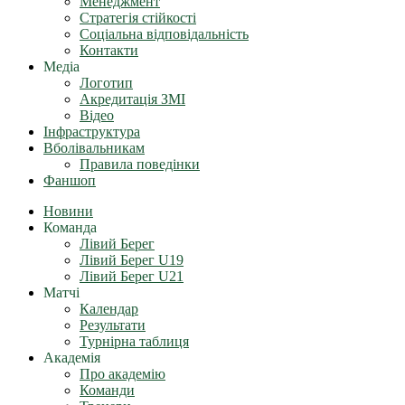
Менеджмент
Стратегія стійкості
Соціальна відповідальність
Контакти
Медіа
Логотип
Акредитація ЗМІ
Відео
Інфраструктура
Вболівальникам
Правила поведінки
Фаншоп
Новини
Команда
Лівий Берег
Лівий Берег U19
Лівий Берег U21
Матчі
Календар
Результати
Турнірна таблиця
Академія
Про академію
Команди