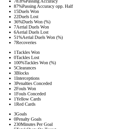
78.8%
Passing Accuracy
87%
Passing Accuracy opp. Half
15
Duels Won
22
Duels Lost
36%
Duels Won (%)
7
Aerial Duels Won
6
Aerial Duels Lost
51%
Aerial Duels Won (%)
7
Recoveries
1
Tackles Won
0
Tackles Lost
100%
Tackles Won (%)
5
Clearances
3
Blocks
1
Interceptions
3
Penalties Conceded
2
Fouls Won
1
Fouls Conceded
1
Yellow Cards
1
Red Cards
3
Goals
0
Penalty Goals
230
Minutes Per Goal