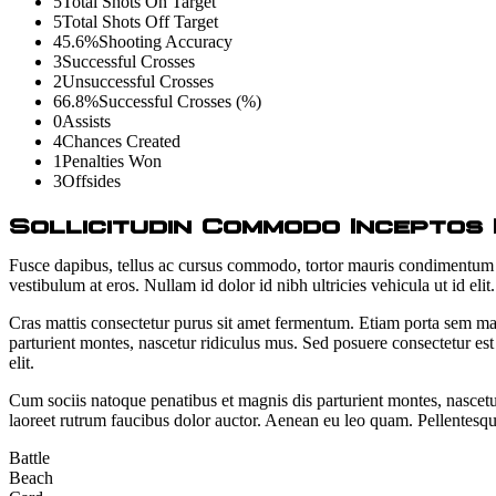
5
Total Shots On Target
5
Total Shots Off Target
45.6%
Shooting Accuracy
3
Successful Crosses
2
Unsuccessful Crosses
66.8%
Successful Crosses (%)
0
Assists
4
Chances Created
1
Penalties Won
3
Offsides
Sollicitudin Commodo Inceptos 
Fusce dapibus, tellus ac cursus commodo, tortor mauris condimentum ni
vestibulum at eros. Nullam id dolor id nibh ultricies vehicula ut id el
Cras mattis consectetur purus sit amet fermentum. Etiam porta sem ma
parturient montes, nascetur ridiculus mus. Sed posuere consectetur est a
elit.
Cum sociis natoque penatibus et magnis dis parturient montes, nascetu
laoreet rutrum faucibus dolor auctor. Aenean eu leo quam. Pellentesq
Battle
Beach