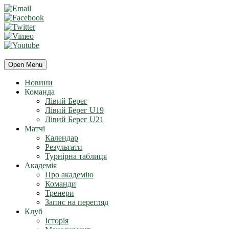
Open Menu
Новини
Команда
Лівий Берег
Лівий Берег U19
Лівий Берег U21
Матчі
Календар
Результати
Турнірна таблиця
Академія
Про академію
Команди
Тренери
Запис на перегляд
Клуб
Історія