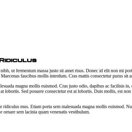
Ridiculus
bh, ut fermentum massa justo sit amet risus. Donec id elit non mi porta 
it. Maecenas faucibus mollis interdum. Cras mattis consectetur purus sit
lesuada magna mollis euismod. Cras justo odio, dapibus ac facilisis in,
t lobortis. Sed posuere consectetur est at lobortis. Duis mollis, est non
r ridiculus mus. Etiam porta sem malesuada magna mollis euismod. Nulla 
ue ornare sem lacinia quam venenatis vestibulum.