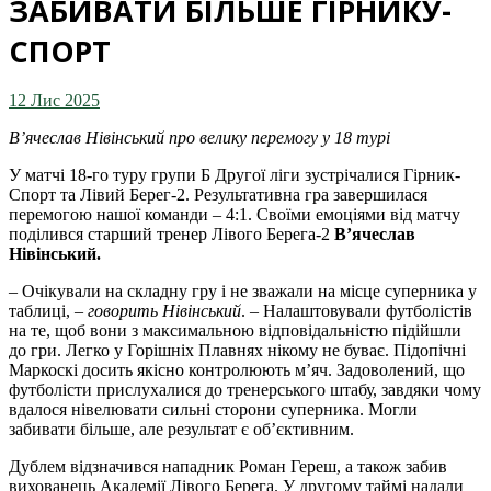
ЗАБИВАТИ БІЛЬШЕ ГІРНИКУ-
СПОРТ
12 Лис 2025
В’ячеслав Нівінський про велику перемогу у 18 турі
У матчі 18-го туру групи Б Другої ліги зустрічалися Гірник-
Спорт та Лівий Берег-2. Результативна гра завершилася
перемогою нашої команди – 4:1. Своїми емоціями від матчу
поділився старший тренер Лівого Берега-2
В’ячеслав
Нівінський.
– Очікували на складну гру і не зважали на місце суперника у
таблиці, –
говорить Нівінський
. – Налаштовували футболістів
на те, щоб вони з максимальною відповідальністю підійшли
до гри. Легко у Горішніх Плавнях нікому не буває. Підопічні
Маркоскі досить якісно контролюють м’яч. Задоволений, що
футболісти прислухалися до тренерського штабу, завдяки чому
вдалося нівелювати сильні сторони суперника. Могли
забивати більше, але результат є об’єктивним.
Дублем відзначився нападник Роман Гереш, а також забив
вихованець Академії Лівого Берега. У другому таймі надали