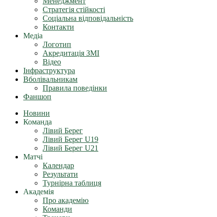
Менеджмент
Стратегія стійкості
Соціальна відповідальність
Контакти
Медіа
Логотип
Акредитація ЗМІ
Відео
Інфраструктура
Вболівальникам
Правила поведінки
Фаншоп
Новини
Команда
Лівий Берег
Лівий Берег U19
Лівий Берег U21
Матчі
Календар
Результати
Турнірна таблиця
Академія
Про академію
Команди