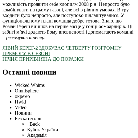
можливість проявити себе хлопцям 2008 р.н. Непросто було
комбінувати на цьому газоні, але всі в рівних умовах. В гру
входити було непросто, але поступово підлаштувалися. У
функціональному плані команда добре готова. Знаю, що
Роман Гереш вийшов на перше місце у гонці бомбардирів. Ці
забиті м’ячі додають йому впевненості і допомагають команді,
–
резюмував тренер.
ЛІВИЙ БЕРЕГ-2 ЗДОБУВАЄ ЧЕТВЕРТУ РОЗГРОМНУ
ПРЕМОГУ В СЕЗОНІ
НІЧИЯ ПРИРІВНЯНА ДО ПОРАЗКИ
Останні новини
Wicked Whims
Omnisphere
окремо
Hwid
Video
Новини
Без категорії
Back
Кубок України
Академія