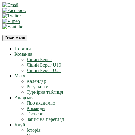
Open Menu
Новини
Команда
Лівий Берег
Лівий Берег U19
Лівий Берег U21
Матчі
Календар
Результати
Турнірна таблиця
Академія
Про академію
Команди
Тренери
Запис на перегляд
Клуб
Історія