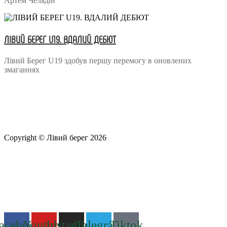
Артем Челядін
ЛІВИЙ БЕРЕГ U19. ВДАЛИЙ ДЕБЮТ
Лівий Берег U19 здобув першу перемогу в оновлених
змаганнях
Copyright © Лівий берег 2026
Адреса: 08340, Київська область, Бориспільський район,
територіальна громада Золочівська, урочище «Млиново», вул.
Олександрівська, буд 24-А
Телефон
: +38 (044) 364
77
32
E-mail:
office@fclb.com.ua
acebook
Youtube
Instagram
Telegram
Tiktok