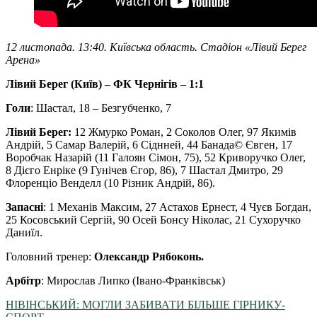
12 листопада. 13:40. Київська область. Стадіон «Лівий Берег
Арена»
Лівий Берег (Київ) – ФК Чернігів – 1:1
Голи
: Шастал, 18 – Безгубченко, 7
Лівий Берег:
12 Жмурко Роман, 2 Соколов Олег, 97 Якимів
Андрій, 5 Самар Валерій, 6 Сіднней, 44 Банада© Євген, 17
Воробчак Назарій (11 Галоян Сімон, 75), 52 Криворучко Олег,
8 Дієго Енріке (9 Гунічев Єгор, 86), 7 Шастал Дмитро, 29
Флоренціо Венделл (10 Різник Андрій, 86).
Запасні
: 1 Механів Максим, 27 Астахов Ернест, 4 Чуєв Богдан,
25 Косовський Сергій, 90 Осей Бонсу Ніколас, 21 Сухоручко
Даниїл.
Головний тренер:
Олександр Рябоконь.
Арбітр
: Мирослав Липко (Івано-Франківськ)
НІВІНСЬКИЙ: МОГЛИ ЗАБИВАТИ БІЛЬШЕ ГІРНИКУ-