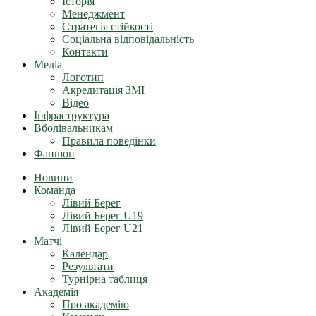
Історія
Менеджмент
Стратегія стійкості
Соціальна відповідальність
Контакти
Медіа
Логотип
Акредитація ЗМІ
Відео
Інфраструктура
Вболівальникам
Правила поведінки
Фаншоп
Новини
Команда
Лівий Берег
Лівий Берег U19
Лівий Берег U21
Матчі
Календар
Результати
Турнірна таблиця
Академія
Про академію