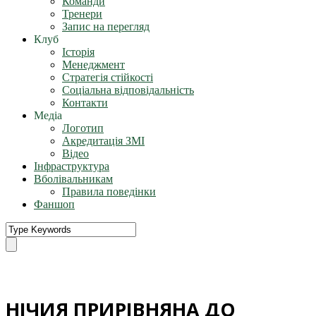
Команди
Тренери
Запис на перегляд
Клуб
Історія
Менеджмент
Стратегія стійкості
Соціальна відповідальність
Контакти
Медіа
Логотип
Акредитація ЗМІ
Відео
Інфраструктура
Вболівальникам
Правила поведінки
Фаншоп
НІЧИЯ ПРИРІВНЯНА ДО