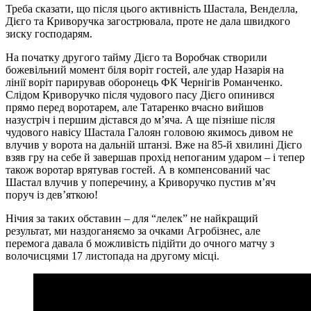
Треба сказати, що після цього активність Шастала, Венделла,
Дієго та Криворучка загострювала, проте не дала швидкого
зиску господарям.
На початку другого тайму Дієго та Воробчак створили
божевільний момент біля воріт гостей, але удар Назарія на
лінії воріт парирував оборонець ФК Чернігів Романченко.
Слідом Криворучко після чудового пасу Дієго опинився
прямо перед воротарем, але Татаренко вчасно вийшов
назустріч і першим дістався до м’яча. А ще пізніше після
чудового навісу Шастала Галоян головою якимось дивом не
влучив у ворота на дальній штанзі. Вже на 85-й хвилині Дієго
взяв гру на себе й завершав прохід непоганим ударом – і тепер
також воротар врятував гостей. А в компенсований час
Шастал влучив у поперечину, а Криворучко пустив м’яч
поруч із дев’яткою!
Нічия за таких обставин – для “лелек” не найкращий
результат, ми наздоганяємо за очками Агробізнес, але
перемога давала б можливість підійти до очного матчу з
волочисцями 17 листопада на другому місці.