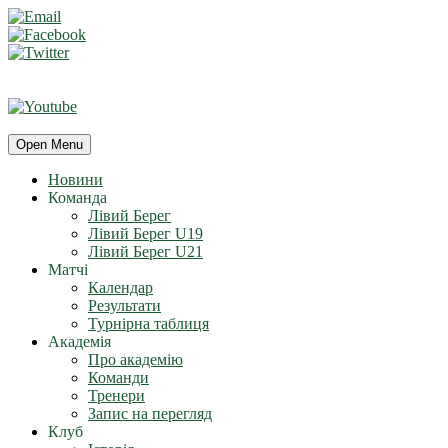
Open Menu
Новини
Команда
Лівий Берег
Лівий Берег U19
Лівий Берег U21
Матчі
Календар
Результати
Турнірна таблиця
Академія
Про академію
Команди
Тренери
Запис на перегляд
Клуб