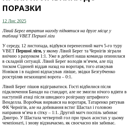
ПОРАЗКИ
12 Лис 2025
Лівий Берег втратив нагоду піднятися на друге місце у
таблиці VBET Першої ліги
У середу, 12 листопада, відбувся перенесений матч 5-го туру
VBET
Першої ліги,
у якому Лівий Берег та Чернігів зіграли
внічию з рахунком 1:1. Уже в дебюті наша команда опинилася
в складній ситуації. Лівий Берег володів м’ячем, але під
тиском Сіднней віддав назад на воротаря, того атакував
Новіков і в падінні відпасував лівіше, звідки Безгубченко
розстріляв незахищені ворота – 0:1.
Лівий Берег пішов відіграватися. Гості відбилися після
підключення Банади на стандарт, але не змогли нічого вдіяти в
наступній атаці після швидкого розіграшу штрафного
Венделла. Воробчак вирвався на воротаря, Татаренко рятував
ФК Чернігів, але на добивання встиг Шастал і головою
направив м’яча в сітку – 1:1. Другий матч поспіль забиває
Дмитро. У Шастала четвертий гол при трьох асистах у цьому
чемпіонаті, і знову відзначаємо, як своєчасно він забиває.