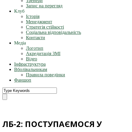
Тренери
Запис на перегляд
Клуб
Історія
Менеджмент
Стратегія стійкості
Соціальна відповідальність
Контакти
Медіа
Логотип
Акредитація ЗМІ
Відео
Інфраструктура
Вболівальникам
Правила поведінки
Фаншоп
ЛБ-2: ПОСТУПАЄМОСЯ У