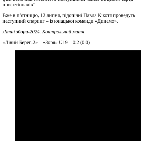
професіоналів”.
Вже в пʼятницю, 12 липня, підопічні Павла Кікотя проведуть
наступний спаринг – із юнацької команди «Динамо».
Літні збори-2024. Контрольний матч
«Лівий Берег-2» – «Зоря» U19 – 0:2 (0:0)