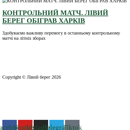
КОНТРОЛЬНИЙ МАТЧ. ЛІВИЙ
БЕРЕГ ОБІГРАВ ХАРКІВ
Здобуваємо важливу перемогу в останньому контрольному
матчі на літніх зборах
Copyright © Лівий берег 2026
Адреса: 08340, Київська область, Бориспільський район,
територіальна громада Золочівська, урочище «Млиново», вул.
Олександрівська, буд 24-А
Телефон
: +38 (044) 364
77
32
E-mail:
office@fclb.com.ua
acebook
Youtube
Instagram
Telegram
Tiktok