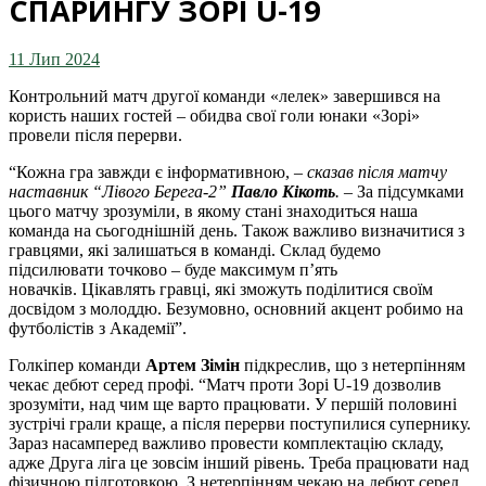
СПАРИНГУ ЗОРІ U-19
11 Лип 2024
Контрольний матч другої команди «лелек» завершився на
користь наших гостей – обидва свої голи юнаки «Зорі»
провели після перерви.
“Кожна гра завжди є інформативною, –
сказав після матчу
наставник “Лівого Берега-2”
Павло Кікоть
.
– За підсумками
цього матчу зрозуміли, в якому стані знаходиться наша
команда на сьогоднішній день. Також важливо визначитися з
гравцями, які залишаться в команді. Склад будемо
підсилювати точково – буде максимум п’ять
новачків. Цікавлять гравці, які зможуть поділитися своїм
досвідом з молоддю. Безумовно, основний акцент робимо на
футболістів з Академії”.
Голкіпер команди
Артем Зімін
підкреслив, що з нетерпінням
чекає дебют серед профі. “Матч проти Зорі U-19 дозволив
зрозуміти, над чим ще варто працювати. У першій половині
зустрічі грали краще, а після перерви поступилися супернику.
Зараз насамперед важливо провести комплектацію складу,
адже Друга ліга це зовсім інший рівень. Треба працювати над
фізичною підготовкою. З нетерпінням чекаю на дебют серед