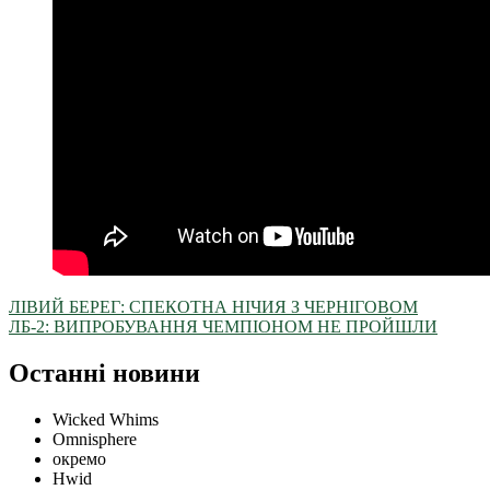
ЛІВИЙ БЕРЕГ: СПЕКОТНА НІЧИЯ З ЧЕРНІГОВОМ
ЛБ-2: ВИПРОБУВАННЯ ЧЕМПІОНОМ НЕ ПРОЙШЛИ
Останні новини
Wicked Whims
Omnisphere
окремо
Hwid