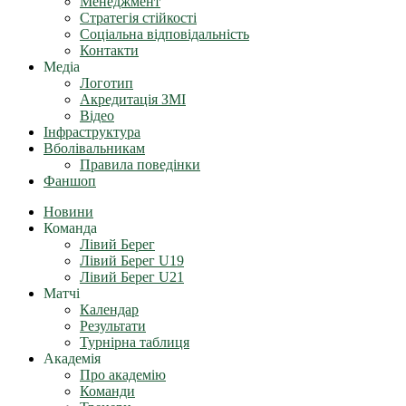
Менеджмент
Стратегія стійкості
Соціальна відповідальність
Контакти
Медіа
Логотип
Акредитація ЗМІ
Відео
Інфраструктура
Вболівальникам
Правила поведінки
Фаншоп
Новини
Команда
Лівий Берег
Лівий Берег U19
Лівий Берег U21
Матчі
Календар
Результати
Турнірна таблиця
Академія
Про академію
Команди