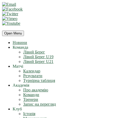
Open Menu
Новини
Команда
Лівий Берег
Лівий Берег U19
Лівий Берег U21
Матчі
Календар
Результати
Турнірна таблиця
Академія
Про академію
Команди
Тренери
Запис на перегляд
Клуб
Історія