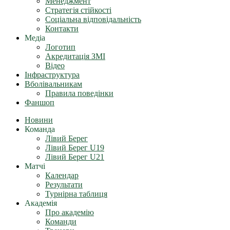
Менеджмент
Стратегія стійкості
Соціальна відповідальність
Контакти
Медіа
Логотип
Акредитація ЗМІ
Відео
Інфраструктура
Вболівальникам
Правила поведінки
Фаншоп
Новини
Команда
Лівий Берег
Лівий Берег U19
Лівий Берег U21
Матчі
Календар
Результати
Турнірна таблиця
Академія
Про академію
Команди