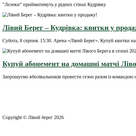
"Лелеки" прийматимуть у рідних стінах Кудрівку
Лівий Берег – Кудрівка: квитки у прода
Субота, 8 серпня. 15:30. Арена «Лівий Берег». Купуй квит
Купуй абонемент на домашні матчі Лівог
Запрошуємо вболівальників провести сезон разом із командою 
Copyright © Лівий берег 2026
Адреса: 08340, Київська область, Бориспільський район, терит