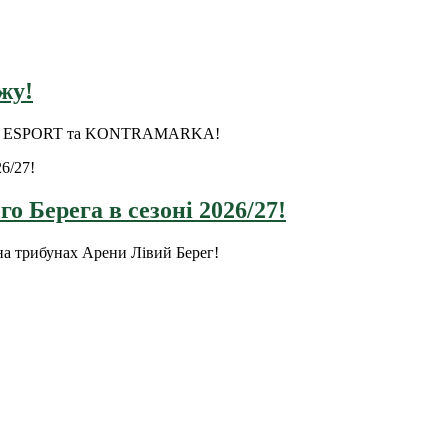
жу!
ки на ESPORT та KONTRAMARKA!
о Берега в сезоні 2026/27!
на трибунах Арени Лівий Берег!
оріальна громада Золочівська, урочище «Млиново», вул. Олександ