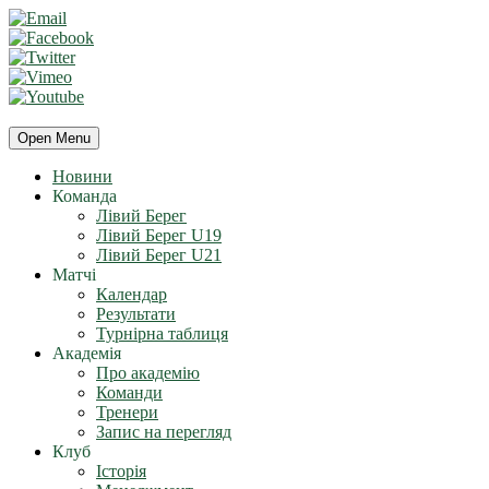
Open Menu
Новини
Команда
Лівий Берег
Лівий Берег U19
Лівий Берег U21
Матчі
Календар
Результати
Турнірна таблиця
Академія
Про академію
Команди
Тренери
Запис на перегляд
Клуб
Історія