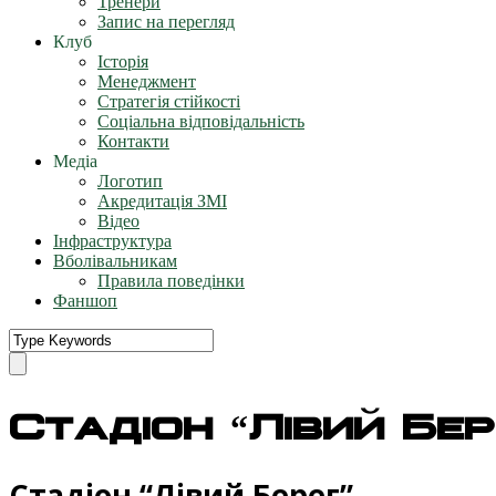
Тренери
Запис на перегляд
Клуб
Історія
Менеджмент
Стратегія стійкості
Соціальна відповідальність
Контакти
Медіа
Логотип
Акредитація ЗМІ
Відео
Інфраструктура
Вболівальникам
Правила поведінки
Фаншоп
Стадіон “Лівий Бер
Стадіон “Лівий Берег”