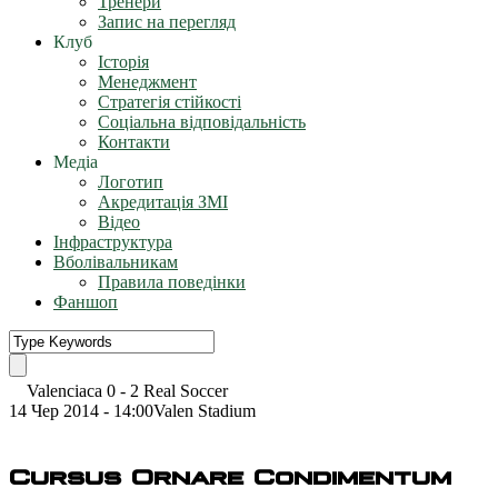
Тренери
Запис на перегляд
Клуб
Історія
Менеджмент
Стратегія стійкості
Соціальна відповідальність
Контакти
Медіа
Логотип
Акредитація ЗМІ
Відео
Інфраструктура
Вболівальникам
Правила поведінки
Фаншоп
Valenciaca
0
-
2
Real Soccer
14 Чер 2014 - 14:00
Valen Stadium
Cursus Ornare Condimentum