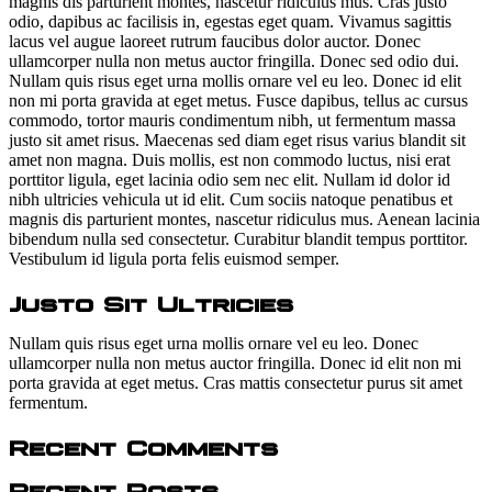
magnis dis parturient montes, nascetur ridiculus mus. Cras justo
odio, dapibus ac facilisis in, egestas eget quam. Vivamus sagittis
lacus vel augue laoreet rutrum faucibus dolor auctor. Donec
ullamcorper nulla non metus auctor fringilla. Donec sed odio dui.
Nullam quis risus eget urna mollis ornare vel eu leo. Donec id elit
non mi porta gravida at eget metus. Fusce dapibus, tellus ac cursus
commodo, tortor mauris condimentum nibh, ut fermentum massa
justo sit amet risus. Maecenas sed diam eget risus varius blandit sit
amet non magna. Duis mollis, est non commodo luctus, nisi erat
porttitor ligula, eget lacinia odio sem nec elit. Nullam id dolor id
nibh ultricies vehicula ut id elit. Cum sociis natoque penatibus et
magnis dis parturient montes, nascetur ridiculus mus. Aenean lacinia
bibendum nulla sed consectetur. Curabitur blandit tempus porttitor.
Vestibulum id ligula porta felis euismod semper.
Justo Sit Ultricies
Nullam quis risus eget urna mollis ornare vel eu leo. Donec
ullamcorper nulla non metus auctor fringilla. Donec id elit non mi
porta gravida at eget metus. Cras mattis consectetur purus sit amet
fermentum.
Recent Comments
Recent Posts