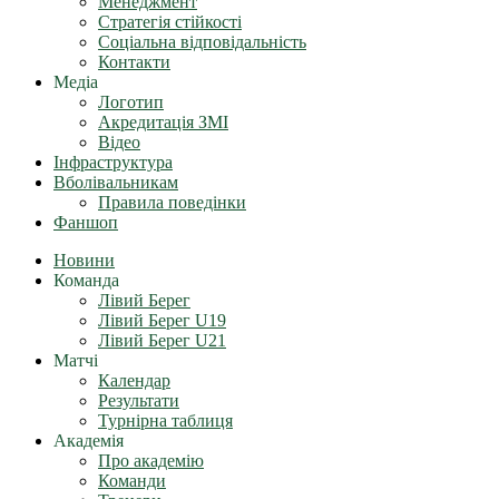
Менеджмент
Стратегія стійкості
Соціальна відповідальність
Контакти
Медіа
Логотип
Акредитація ЗМІ
Відео
Інфраструктура
Вболівальникам
Правила поведінки
Фаншоп
Новини
Команда
Лівий Берег
Лівий Берег U19
Лівий Берег U21
Матчі
Календар
Результати
Турнірна таблиця
Академія
Про академію
Команди