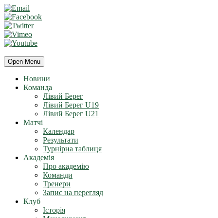
Open Menu
Новини
Команда
Лівий Берег
Лівий Берег U19
Лівий Берег U21
Матчі
Календар
Результати
Турнірна таблиця
Академія
Про академію
Команди
Тренери
Запис на перегляд
Клуб
Історія