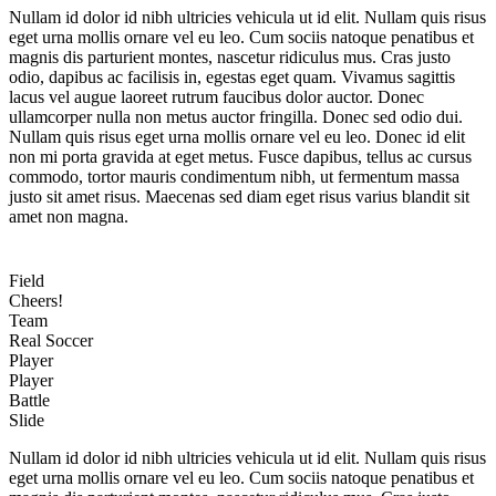
Nullam id dolor id nibh ultricies vehicula ut id elit. Nullam quis risus
eget urna mollis ornare vel eu leo. Cum sociis natoque penatibus et
magnis dis parturient montes, nascetur ridiculus mus. Cras justo
odio, dapibus ac facilisis in, egestas eget quam. Vivamus sagittis
lacus vel augue laoreet rutrum faucibus dolor auctor. Donec
ullamcorper nulla non metus auctor fringilla. Donec sed odio dui.
Nullam quis risus eget urna mollis ornare vel eu leo. Donec id elit
non mi porta gravida at eget metus. Fusce dapibus, tellus ac cursus
commodo, tortor mauris condimentum nibh, ut fermentum massa
justo sit amet risus. Maecenas sed diam eget risus varius blandit sit
amet non magna.
Field
Cheers!
Team
Real Soccer
Player
Player
Battle
Slide
Nullam id dolor id nibh ultricies vehicula ut id elit. Nullam quis risus
eget urna mollis ornare vel eu leo. Cum sociis natoque penatibus et