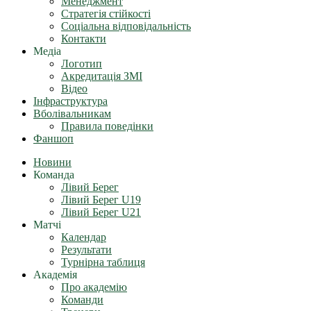
Менеджмент
Стратегія стійкості
Соціальна відповідальність
Контакти
Медіа
Логотип
Акредитація ЗМІ
Відео
Інфраструктура
Вболівальникам
Правила поведінки
Фаншоп
Новини
Команда
Лівий Берег
Лівий Берег U19
Лівий Берег U21
Матчі
Календар
Результати
Турнірна таблиця
Академія
Про академію
Команди