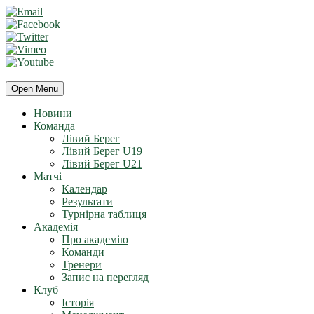
Open Menu
Новини
Команда
Лівий Берег
Лівий Берег U19
Лівий Берег U21
Матчі
Календар
Результати
Турнірна таблиця
Академія
Про академію
Команди
Тренери
Запис на перегляд
Клуб
Історія