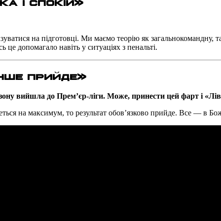
ка і спокій
»
уватися на підготовці. Ми маємо теорію як загальнокомандну, та
сь це допомагало навіть у ситуаціях з пенальті.
інше прийде
»
зону вийшла до Прем’єр-ліги. Може, принести цей фарт і «Лі
ться на максимум, то результат обов’язково прийде. Все — в Бож