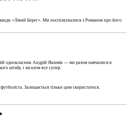
манди «Лівий Берег». Ми поспілкувалися з Романом про його
 мій однокласник Андрій Якимів — ми разом навчалися в
го штабу, і загалом все супер.
 футболіста. Залишається тільки цим скористатися.
»