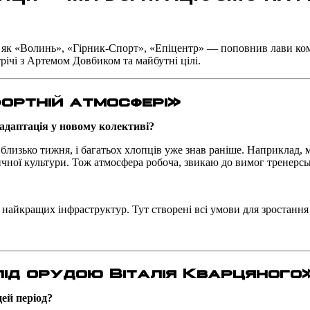
, як «Волинь», «Гірник-Спорт», «Епіцентр» — поповнив лави ко
річі з Артемом Довбиком та майбутні цілі.
ортній атмосфері
»
 адаптація у новому колективі?
близько тижня, і багатьох хлопців уже знав раніше. Наприклад,
чної культури. Тож атмосфера робоча, звикаю до вимог тренерсько
 найкращих інфраструктур. Тут створені всі умови для зростання
під орудою Віталія Кварцяного
ей період?