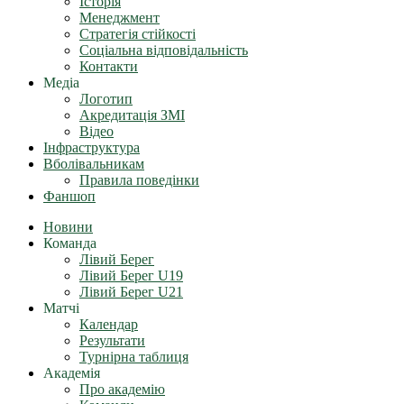
Історія
Менеджмент
Стратегія стійкості
Соціальна відповідальність
Контакти
Медіа
Логотип
Акредитація ЗМІ
Відео
Інфраструктура
Вболівальникам
Правила поведінки
Фаншоп
Новини
Команда
Лівий Берег
Лівий Берег U19
Лівий Берег U21
Матчі
Календар
Результати
Турнірна таблиця
Академія
Про академію