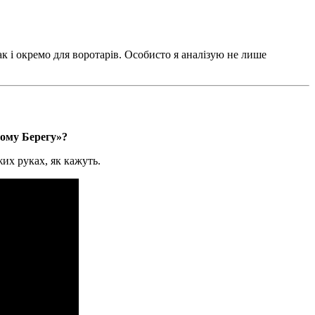
к і окремо для воротарів. Особисто я аналізую не лише
вому Берегу»?
их руках, як кажуть.