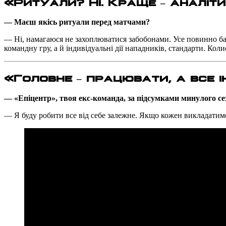
«Ритуали? Ні. Краще – аналіти
— Маєш якісь ритуали перед матчами?
— Ні, намагаюся не захоплюватися забобонами. Усе повинно баз
командну гру, а й індивідуальні дії нападників, стандарти. Коли
«Головне – працювати, а все 
— «Епіцентр», твоя екс-команда, за підсумками минулого се
— Я буду робити все від себе залежне. Якщо кожен викладатиме