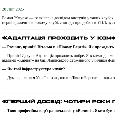
28 Лип 2025
Роман Жмурко — голкіпер із досвідом виступів у таких клубах
перші враження в новому клубі, спогади про дебют в УПЛ, зуст
«Адаптація проходить у комф
—
Романе, привіт! Вітаємо в «Лівому Березі». Як проходить
— Привіт! Дякую. Адаптація проходить добре. Я в команді вже 
академії «Карпат» на базі Львівського державного училища фізи
— Як тобі інфраструктура клубу?
— Думаю, вже вся Україна знає, що в «Лівого Берега» — одна з
«Перший досвід: чотири роки 
— Твоя професійна кар’єра почалася у «Волині». Яким був ц