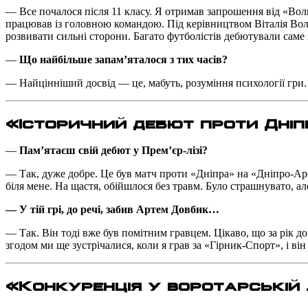
— Все почалося після 11 класу. Я отримав запрошення від «Вол
працював із головною командою. Під керівництвом Віталія Во
розвивати сильні сторони. Багато футболістів дебютували саме з
—
Що найбільше запам’яталося з тих часів?
— Найцінніший досвід — це, мабуть, розуміння психології гри. 
«Історичний дебют проти Дніп
—
Пам’ятаєш свій дебют у Прем’єр-лізі?
— Так, дуже добре. Це був матч проти «Дніпра» на «Дніпро-Аре
біля мене. На щастя, обійшлося без травм. Було страшнувато, а
— У тій грі, до речі, забив Артем Довбик…
— Так. Він тоді вже був помітним гравцем. Цікаво, що за рік д
згодом ми ще зустрічалися, коли я грав за «Гірник-Спорт», і він
«Конкуренція у воротарській л