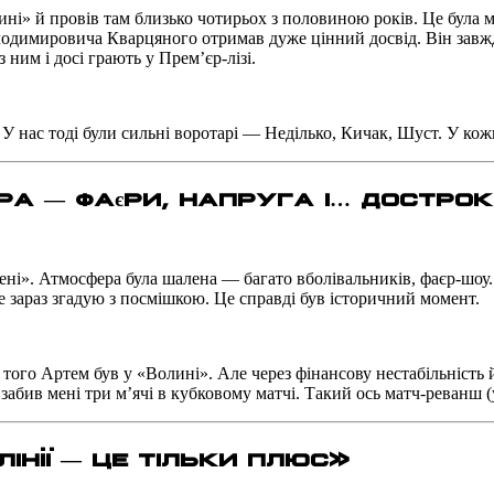
ині» й провів там близько чотирьох з половиною років. Це була
лодимировича Кварцяного отримав дуже цінний досвід. Він завж
 ним і досі грають у Прем’єр-лізі.
У нас тоді були сильні воротарі — Неділько, Кичак, Шуст. У кож
ра — фаєри, напруга і… дострок
ні». Атмосфера була шалена — багато вболівальників, фаєр-шоу. 
ле зараз згадую з посмішкою. Це справді був історичний момент.
о того Артем був у «Волині». Але через фінансову нестабільність
 забив мені три м’ячі в кубковому матчі. Такий ось матч-реванш (
інії — це тільки плюс
»