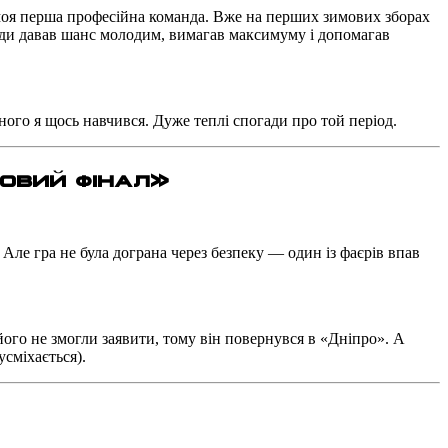
 моя перша професійна команда. Вже на перших зимових зборах
ди давав шанс молодим, вимагав максимуму і допомагав
ного я щось навчився. Дуже теплі спогади про той період.
овий фінал
»
Але гра не була дограна через безпеку — один із фаєрів впав
 його не змогли заявити, тому він повернувся в «Дніпро». А
усміхається).