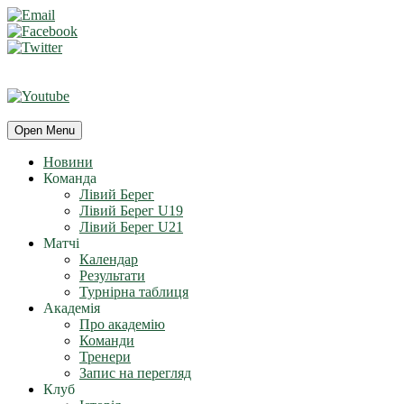
Open Menu
Новини
Команда
Лівий Берег
Лівий Берег U19
Лівий Берег U21
Матчі
Календар
Результати
Турнірна таблиця
Академія
Про академію
Команди
Тренери
Запис на перегляд
Клуб