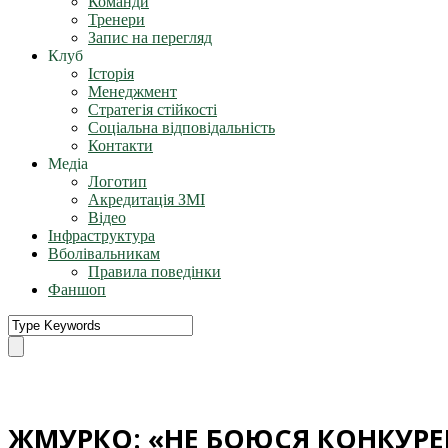
Команди
Тренери
Запис на перегляд
Клуб
Історія
Менеджмент
Стратегія стійкості
Соціальна відповідальність
Контакти
Медіа
Логотип
Акредитація ЗМІ
Відео
Інфраструктура
Вболівальникам
Правила поведінки
Фаншоп
ЖМУРКО: «НЕ БОЮСЯ КОНКУРЕ