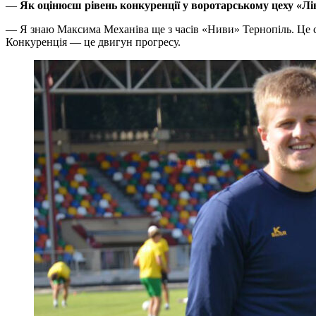
—
Як оцінюєш рівень конкуренції у воротарському цеху «Лі
— Я знаю Максима Механіва ще з часів «Ниви» Тернопіль. Це с
Конкуренція — це двигун прогресу.