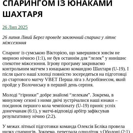
СПАРИНГОМ ІЗ ЮНАКАМИ
ШАХТАРЯ
26 Лип 2025
26 липня Лівий Берег проведе заключний спаринг у літнє
міжсезоння
Спаринг із сумською Вікторією, що завершився зовсім не
мирною нічиєю (1:1), не був останнім для “лелек” у нинішнє
спекотне міжсезоння. Ігрову програму закриваємо
контрольним матчем з юнацькою командою Шахтаря (U-19). І
після цього наші хлопці повністю зосередяться на підготовці
до стартового матчу VBET Перша ліга з Агробізнесом, який
пройде у Волочиську в перший день серпня.
Молоді “гірники” добре знайомі “лелекам”. Зокрема, в
минулому сезоні з ними двічі зустрічалися наші юнаки –
поєдинок першого кола чемпіонату (U-19) приніс успіх
донеччанам (6:1), у матчі-відповіді арбітр зафіксував
результативну нічию (2:2).
У межах літньої підготовки команда Олексія Бєліка провела
низку спарингів. Зокрема, переграла одноліток з Оболоні (2:1)