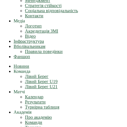
Менеджмент
Стратегія стійкості
Соціальна відповідальність
Контакти
Медіа
Логотип
Акредитація ЗМІ
Відео
Інфраструктура
Вболівальникам
Правила поведінки
Фаншоп
Новини
Команда
Лівий Берег
Лівий Берег U19
Лівий Берег U21
Матчі
Календар
Результати
Турнірна таблиця
Академія
Про академію
Команди