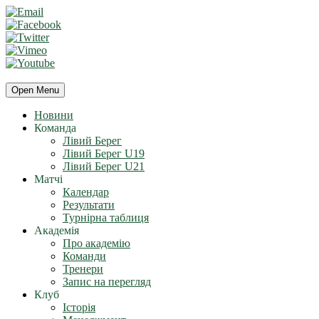
Open Menu
Новини
Команда
Лівий Берег
Лівий Берег U19
Лівий Берег U21
Матчі
Календар
Результати
Турнірна таблиця
Академія
Про академію
Команди
Тренери
Запис на перегляд
Клуб
Історія