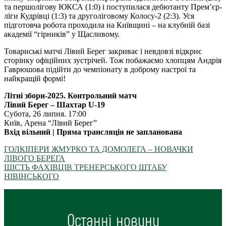
та першолігову ЮКСА (1:0) і поступилася дебютанту Прем’єр-
ліги Кудрівці (1:3) та друголіговому Колосу-2 (2:3). Уся
підготовча робота проходила на Київщині – на клубній базі
академії “гірників” у Щасливому.
Товариські матчі Лівий Берег закриває і невдовзі відкриє
сторінку офіційних зустрічей. Тож побажаємо хлопцям Андрія
Гаврюшова підійти до чемпіонату в доброму настрої та
найкращій формі!
Літні збори-2025. Контрольний матч
Лівий Берег – Шахтар U-19
Cубота, 26 липня. 17:00
Київ, Арена “Лівий Берег”
Вхід вільний | Пряма трансляція не запланована
ГОЛКІПЕРИ ЖМУРКО ТА ДОМОЛЕГА – НОВАЧКИ
ЛІВОГО БЕРЕГА
ШІСТЬ ФАХІВЦІВ ТРЕНЕРСЬКОГО ШТАБУ
НІВІНСЬКОГО
Останні новини