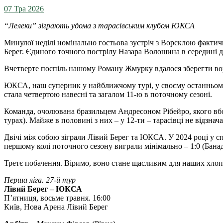
07 Тра 2026
“Лелеки” зіграють удома з тарасівським клубом ЮКСА
Минулої неділі номінально гостьова зустріч з Ворсклою фактич
Берег. Єдиного точного пострілу Назара Волошина в середині д
Вчетверте поспіль нашому Роману Жмурку вдалося зберегти воро
ЮКСА, наш суперник у найближчому турі, у своєму останньому ту
стала четвертою навесні та загалом 11-ю в поточному сезоні.
Команда, очолювана бразильцем Андресоном Рібейро, якого вбол
турах). Майже в половині з них – у 12-ти – тарасівці не відзна
Двічі між собою зіграли Лівий Берег та ЮКСА. У 2024 році у с
першому колі поточного сезону виграли мінімально – 1:0 (Банад
Третє побачення. Віримо, воно стане щасливим для наших хлоп
Перша ліга. 27-й тур
Лівий Берег – ЮКСА
П’ятниця, восьме травня. 16:00
Київ, Нова Арена Лівий Берег