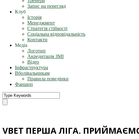
Тренери
Запис на перегляд
Клуб
Історія
Менеджмент
Стратегія стійкості
Соціальна відповідальність
Контакти
Медіа
Логотип
Акредитація ЗМІ
Відео
Інфраструктура
Вболівальникам
Правила поведінки
Фаншоп
VBET ПЕРША ЛІГА. ПРИЙМАЄМ