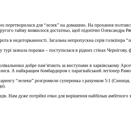
но перетворилася для “лелек” на домашню. На прохання полтавсь
ругого тайму виявилося достатньо, щоб підопічні Олександра Ря
та в недоторканності. Загальна непропускна серія голкіпера “л
рі зазнала поразки – поступилася в рідних стінах Чернігову, фі
івальники добре пам’ятають за виступами в харківському Арсенал
чалися. А найкращим бомбардиром є парагвайський легіонер Рамон 
парингу “лелеки” розгромили суперника з рахунком 5:1 (Синиця, 
а).
ців. Нам дуже потрібні очки для вирішення найбільш амбітного 