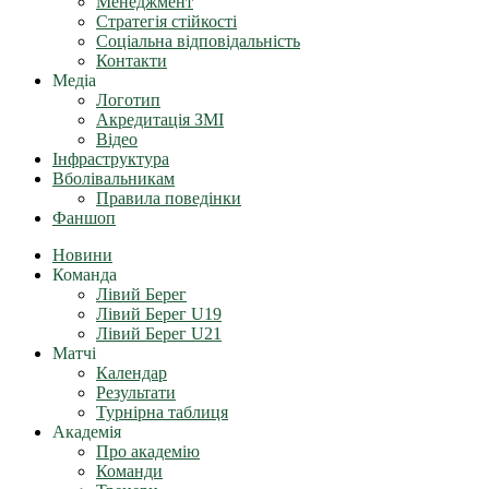
Менеджмент
Стратегія стійкості
Соціальна відповідальність
Контакти
Медіа
Логотип
Акредитація ЗМІ
Відео
Інфраструктура
Вболівальникам
Правила поведінки
Фаншоп
Новини
Команда
Лівий Берег
Лівий Берег U19
Лівий Берег U21
Матчі
Календар
Результати
Турнірна таблиця
Академія
Про академію
Команди