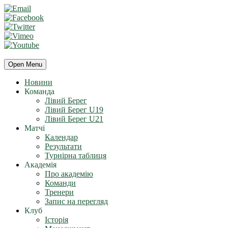
Open Menu
Новини
Команда
Лівий Берег
Лівий Берег U19
Лівий Берег U21
Матчі
Календар
Результати
Турнірна таблиця
Академія
Про академію
Команди
Тренери
Запис на перегляд
Клуб
Історія