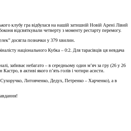
кого клубу гра відбулася на нашій затишній Новій Арені Лівий
боконя відсвяткували четверту з моменту рестарту перемогу.
елек” досягла позначки у 379 хвилин.
налісту національного Кубка – 0:2. Для тарасівців ця невдача
і, забиває небагато – в середньому один м’яч за гру (26 у 26
Кастро, в активі якого п’ять голів і чотири асисти.
Сухоручко, Литовченко, Дедух, Петренко – Харченко), а в
завдання!