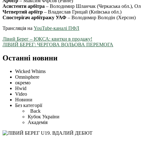
Арбітр
– Максим Фірсов (Рівне)
Асистенти арбітра
– Володимир Шланчак (Черкаська обл.), Оле
Четвертий арбітр
– Владислав Грицай (Київська обл.)
Спостерігач арбітражу УАФ
– Володимир Володін (Херсон)
Трансляція на
YouTube-каналі ПФЛ
Лівий Берег – ЮКСА: квитки в продажу!
ЛІВИЙ БЕРЕГ: ЧЕРГОВА ВОЛЬОВА ПЕРЕМОГА
Останні новини
Wicked Whims
Omnisphere
окремо
Hwid
Video
Новини
Без категорії
Back
Кубок України
Академія