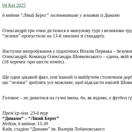
04 Кві 2025
6 квітня “Лівий Берег” гостюватиме у земляків із Динамо
Олександрії три очки дісталися в минулому турі з великими т
“лелеки” пропустили на 13-й хвилині зі стандарту.
Наступне випробування у підопічних Віталія Первака – безумо
Олександрії. Команда Олександра Шовковського – єдина, якій в
(18 перемог при шести нічиїх).
Ще один цікавий факт, пов’язаний із майбутнім столичним дербі
що “лелеки” зроблять усе можливе, щоб відкласти ювілей Шовк
Головне – не дивитися на гучні імена, бо, як відомо, у футбол г
Прем’єр-ліга. 23-й тур
“Динамо” – “Лівий Берег”
Неділя, 6 квітня. 15:30
Київ, стадіон “Динамо” ім. Валерія Лобановського