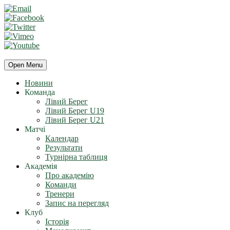
Open Menu
Новини
Команда
Лівий Берег
Лівий Берег U19
Лівий Берег U21
Матчі
Календар
Результати
Турнірна таблиця
Академія
Про академію
Команди
Тренери
Запис на перегляд
Клуб
Історія