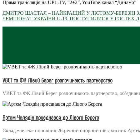
Пряма трансляція на UPL.TV, “2+2”, YouTube-канал “Динамо”
ДМИТРО ШАСТАЛ – НАЙКРАЩИЙ У ЛЮТОМУ-БЕРЕЗНІ З
ЧЕМПІОНАТ УКРАЇНИ U-19. ПОСТУПИЛИСЯ У ГОСТЯХ
VBET та ФК Лівий Берег розпочинають партнерство
VBET та ФК Лівий Берег розпочинають партнерство, об’єднане
Артем Челядін приєднався до Лівого Берега
Склад «лелек» поповнив 26-річний опорний півзахисник Арте