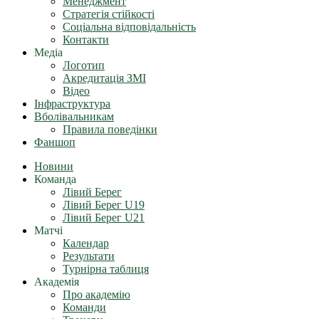
Менеджмент
Стратегія стійкості
Соціальна відповідальність
Контакти
Медіа
Логотип
Акредитація ЗМІ
Відео
Інфраструктура
Вболівальникам
Правила поведінки
Фаншоп
Новини
Команда
Лівий Берег
Лівий Берег U19
Лівий Берег U21
Матчі
Календар
Результати
Турнірна таблиця
Академія
Про академію
Команди