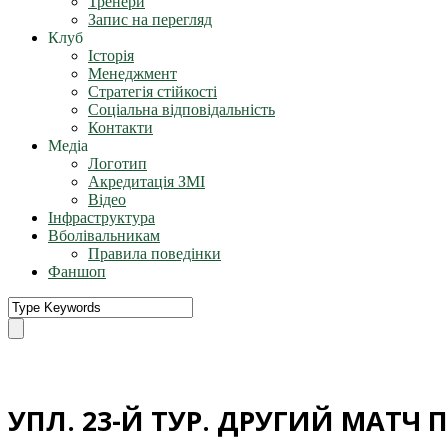
Тренери
Запис на перегляд
Клуб
Історія
Менеджмент
Стратегія стійкості
Соціальна відповідальність
Контакти
Медіа
Логотип
Акредитація ЗМІ
Відео
Інфраструктура
Вболівальникам
Правила поведінки
Фаншоп
УПЛ. 23-Й ТУР. ДРУГИЙ МАТЧ 