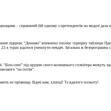
руднощами – справжній бій одному з претендентів на медалі дал
вним лідером. “Динамо” впевнено очолює турнірну таблицю Прем’
 22-х турах вдалося уникнути невдач. Загальна ж безпрограшна се
. “Біло-сині” під орудою свого колишнього голкіпера можуть здоб
овського “на потім”.
рають не прізвища. Вдачі вам, хлопці! Та вдалого польоту!