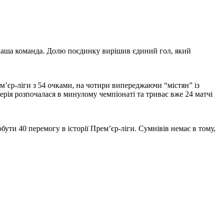
а наша команда. Долю поєдинку вирішив єдиний гол, який
єр-ліги з 54 очками, на чотири випереджаючи “містян” із
рія розпочалася в минулому чемпіонаті та триває вже 24 матчі
ути 40 перемогу в історії Прем’єр-ліги. Сумнівів немає в тому,