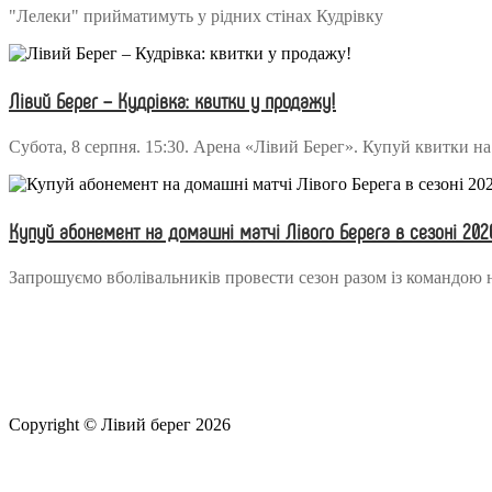
"Лелеки" прийматимуть у рідних стінах Кудрівку
Лівий Берег – Кудрівка: квитки у продажу!
Субота, 8 серпня. 15:30. Арена «Лівий Берег». Купуй квит
Купуй абонемент на домашні матчі Лівого Берега в сезоні 202
Запрошуємо вболівальників провести сезон разом із командою 
Copyright © Лівий берег 2026
Адреса: 08340, Київська область, Бориспільський район, терит