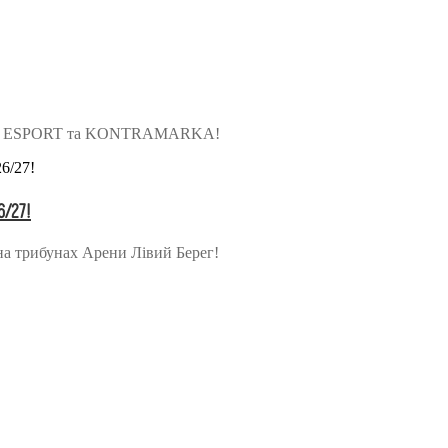
ки на ESPORT та KONTRAMARKA!
6/27!
на трибунах Арени Лівий Берег!
оріальна громада Золочівська, урочище «Млиново», вул. Олександ