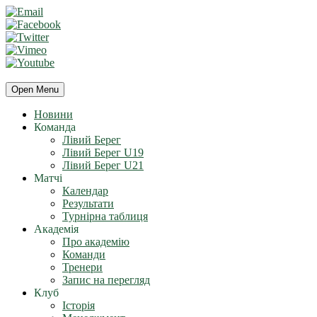
Open Menu
Новини
Команда
Лівий Берег
Лівий Берег U19
Лівий Берег U21
Матчі
Календар
Результати
Турнірна таблиця
Академія
Про академію
Команди
Тренери
Запис на перегляд
Клуб
Історія