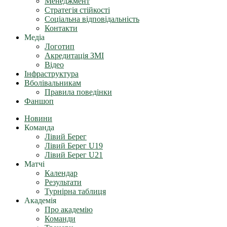
Менеджмент
Стратегія стійкості
Соціальна відповідальність
Контакти
Медіа
Логотип
Акредитація ЗМІ
Відео
Інфраструктура
Вболівальникам
Правила поведінки
Фаншоп
Новини
Команда
Лівий Берег
Лівий Берег U19
Лівий Берег U21
Матчі
Календар
Результати
Турнірна таблиця
Академія
Про академію
Команди