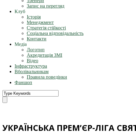
Тренери
Запис на перегляд
Клуб
Історія
Менеджмент
Стратегія стійкості
Соціальна відповідальність
Контакти
Медіа
Логотип
Акредитація ЗМІ
Відео
Інфраструктура
Вболівальникам
Правила поведінки
Фаншоп
УКРАЇНСЬКА ПРЕМ’ЄР-ЛІГА СВЯ