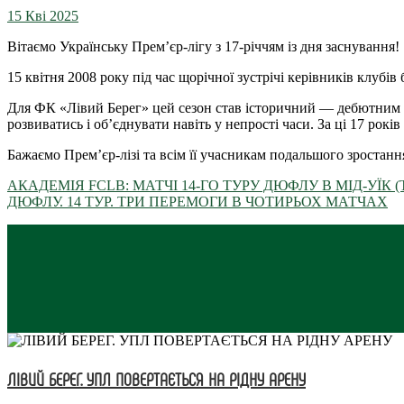
15 Кві 2025
Вітаємо Українську Прем’єр-лігу з 17-річчям із дня заснування!
15 квітня 2008 року під час щорічної зустрічі керівників клуб
Для ФК «Лівий Берег» цей сезон став історичний — дебютним у 
розвиватись і об’єднувати навіть у непрості часи. За ці 17 рок
Бажаємо Прем’єр-лізі та всім її учасникам подальшого зростанн
АКАДЕМІЯ FCLB: МАТЧІ 14-ГО ТУРУ ДЮФЛУ В МІД-УЇК (
ДЮФЛУ. 14 ТУР. ТРИ ПЕРЕМОГИ В ЧОТИРЬОХ МАТЧАХ
ЛІВИЙ БЕРЕГ. УПЛ ПОВЕРТАЄТЬСЯ НА РІДНУ АРЕНУ