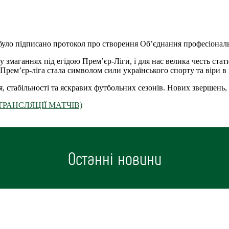
ів було підписано протокол про створення Об’єднання професіона
змаганнях під егідою Прем’єр-Ліги, і для нас велика честь стат
ів Прем’єр-ліга стала символом сили українського спорту та віри в
я, стабільності та яскравих футбольних сезонів. Нових звершень,
ТРАНСЛЯЦІЇ МАТЧІВ)
Останні новини