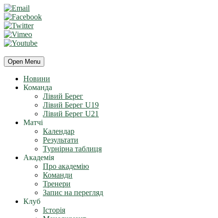
Open Menu
Новини
Команда
Лівий Берег
Лівий Берег U19
Лівий Берег U21
Матчі
Календар
Результати
Турнірна таблиця
Академія
Про академію
Команди
Тренери
Запис на перегляд
Клуб
Історія