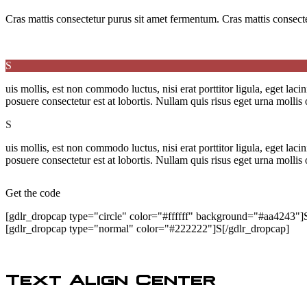
Cras mattis consectetur purus sit amet fermentum. Cras mattis consectet
S
uis mollis, est non commodo luctus, nisi erat porttitor ligula, eget la
posuere consectetur est at lobortis. Nullam quis risus eget urna mollis 
S
uis mollis, est non commodo luctus, nisi erat porttitor ligula, eget la
posuere consectetur est at lobortis. Nullam quis risus eget urna mollis 
Get the code
[gdlr_dropcap type="circle" color="#ffffff" background="#aa4243"]
[gdlr_dropcap type="normal" color="#222222"]S[/gdlr_dropcap]
Text Align Center