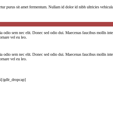
ur purus sit amet fermentum. Nullam id dolor id nibh ultricies vehicula u
cinia odio sem nec elit. Donec sed odio dui. Maecenas faucibus mollis int
ornare vel eu leo.
cinia odio sem nec elit. Donec sed odio dui. Maecenas faucibus mollis int
ornare vel eu leo.
S[/gdlr_dropcap]