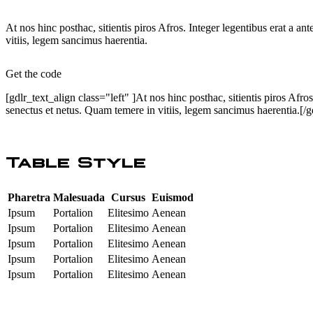
At nos hinc posthac, sitientis piros Afros. Integer legentibus erat a an
vitiis, legem sancimus haerentia.
Get the code
[gdlr_text_align class="left" ]At nos hinc posthac, sitientis piros Afro
senectus et netus. Quam temere in vitiis, legem sancimus haerentia.[/g
Table Style
Pharetra
Malesuada
Cursus
Euismod
Ipsum
Portalion
Elitesimo
Aenean
Ipsum
Portalion
Elitesimo
Aenean
Ipsum
Portalion
Elitesimo
Aenean
Ipsum
Portalion
Elitesimo
Aenean
Ipsum
Portalion
Elitesimo
Aenean