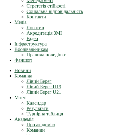
Менеджмент
Стратегія стійкості
Соціальна відповідальність
Контакти
Медіа
Логотип
Акредитація ЗМІ
Відео
Інфраструктура
Вболівальникам
Правила поведінки
Фаншоп
Новини
Команда
Лівий Берег
Лівий Берег U19
Лівий Берег U21
Матчі
Календар
Результати
Турнірна таблиця
Академія
Про академію
Команди