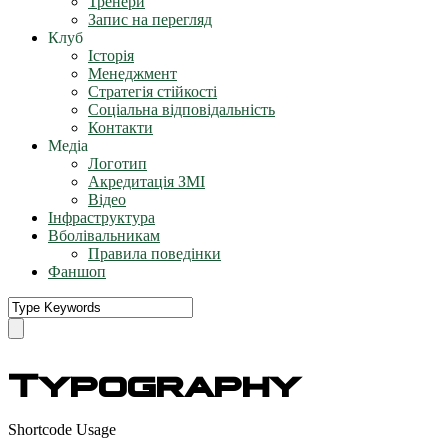
Тренери
Запис на перегляд
Клуб
Історія
Менеджмент
Стратегія стійкості
Соціальна відповідальність
Контакти
Медіа
Логотип
Акредитація ЗМІ
Відео
Інфраструктура
Вболівальникам
Правила поведінки
Фаншоп
Typography
Shortcode Usage