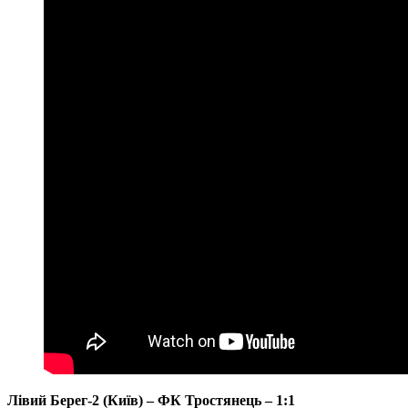
Лівий Берег-2 (Київ) – ФК Тростянець – 1:1