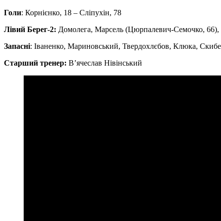
Голи
: Корнієнко, 18 – Сліпухін, 78
Лівий Берег-2:
Домолега, Марсель (Цюрпалевич-Семочко, 66), К
Запасні
: Іваненко, Мариновський, Твердохлєбов, Клюка, Скиб
Старший тренер:
В’ячеслав Нівінський