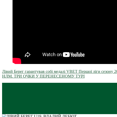
Лівий Берег гарантував собі медалі VBET Першої ліги сезону 2
НЛМ. ТРИ ОЧКИ У ПЕРЕНЕСЕНОМУ ТУРІ