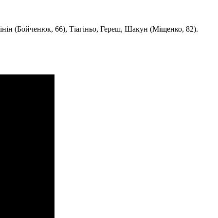
ін (Бойченюк, 66), Тіагіньо, Гереш, Шакун (Міщенко, 82).