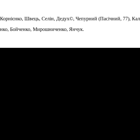
орнієнко, Швець, Селін, Дедух©, Чепурний (Пасічний, 77), Калін
енко, Бойченко, Мирошниченко, Янчук.