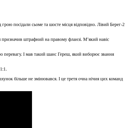
д грою посідали сьоме та шосте місця відповідно. Лівий Берег-2
дя призначив штрафний на правому фланзі. М’який навіс
ою перевагу. І мав такий шанс Гереш, який виборює звання
1:1.
ахунок більше не змінювався. І це третя очна нічия цих команд