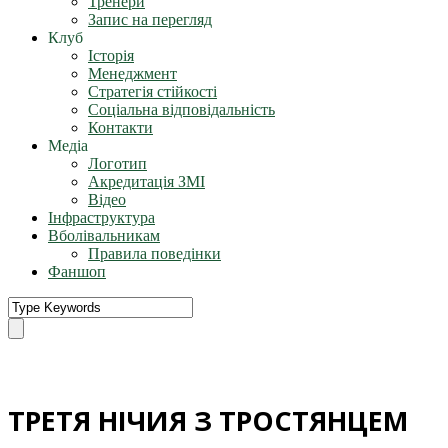
Тренери
Запис на перегляд
Клуб
Історія
Менеджмент
Стратегія стійкості
Соціальна відповідальність
Контакти
Медіа
Логотип
Акредитація ЗМІ
Відео
Інфраструктура
Вболівальникам
Правила поведінки
Фаншоп
ТРЕТЯ НІЧИЯ З ТРОСТЯНЦЕМ