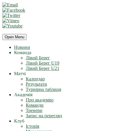
Open Menu
Новини
Команда
Лівий Берег
Лівий Берег U19
Лівий Берег U21
Матчі
Календар
Результати
Турнірна таблиця
Академія
Про академію
Команди
Тренери
Запис на перегляд
Клуб
Історія