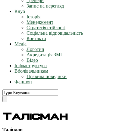
Тренери
Запис на перегляд
Клуб
Історія
Менеджмент
Стратегія стійкості
Соціальна відповідальність
Контакти
Медіа
Логотип
Акредитація ЗМІ
Відео
Інфраструктура
Вболівальникам
Правила поведінки
Фаншоп
Талісман
Талісман