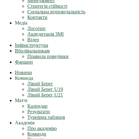
Менеджмент
Стратегія стійкості
Соціальна відповідальність
Контакти
Медіа
Логотип
Акредитація ЗМІ
Відео
Інфраструктура
Вболівальникам
Правила поведінки
Фаншоп
Новини
Команда
Лівий Берег
Лівий Берег U19
Лівий Берег U21
Матчі
Календар
Результати
Турнірна таблиця
Академія
Про академію
Команди