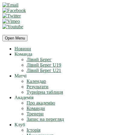
Open Menu
Новини
Команда
Лівий Берег
Лівий Берег U19
Лівий Берег U21
Матчі
Календар
Результати
Турнірна таблиця
Академія
Про академію
Команди
Тренери
Запис на перегляд
Клуб
Історія