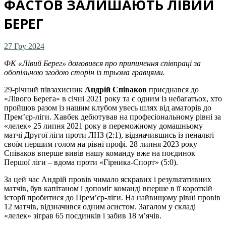
ФАСТОВ ЗАЛИШАЮТЬ ЛІВИЙ
БЕРЕГ
27 Гру 2024
ФК «Лівий Берег» домовився про припинення співпраці за
обопільною згодою сторін із трьома гравцями.
29-річний півзахисник
Андрій Співаков
приєднався до
«Лівого Берега» в січні 2021 року та є одним із небагатьох, хто
пройшов разом із нашим клубом увесь шлях від аматорів до
Прем’єр-ліги. Хавбек дебютував на професіональному рівні за
«лелек» 25 липня 2021 року в переможному домашньому
матчі Другої ліги проти ЛНЗ (2:1), відзначившись із пенальті
своїм першим голом на рівні профі. 28 липня 2023 року
Співаков вперше вивів нашу команду вже на поєдинок
Першої ліги – вдома проти «Гірника-Спорт» (5:0).
За цей час Андрій провів чимало яскравих і результативних
матчів, був капітаном і допоміг команді вперше в її короткій
історії пробитися до Прем’єр-ліги. На найвищому рівні провів
12 матчів, відзначився одним асистом. Загалом у складі
«лелек» зіграв 65 поєдинків і забив 18 м’ячів.