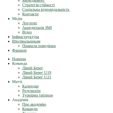
Менеджмент
Стратегія стійкості
Соціальна відповідальність
Контакти
Медіа
Логотип
Акредитація ЗМІ
Відео
Інфраструктура
Вболівальникам
Правила поведінки
Фаншоп
Новини
Команда
Лівий Берег
Лівий Берег U19
Лівий Берег U21
Матчі
Календар
Результати
Турнірна таблиця
Академія
Про академію
Команди