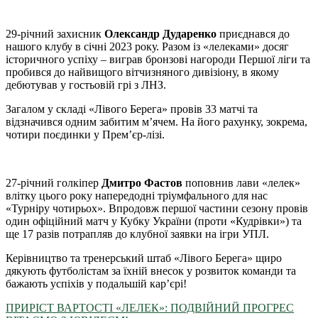
29-річний захисник
Олександр Дударенко
приєднався до
нашого клубу в січні 2023 року. Разом із «лелеками» досяг
історичного успіху – виграв бронзові нагороди Першої ліги та
пробився до найвищого вітчизняного дивізіону, в якому
дебютував у гостьовій грі з ЛНЗ.
Загалом у складі «Лівого Берега» провів 33 матчі та
відзначився одним забитим м’ячем. На його рахунку, зокрема,
чотири поєдинки у Прем’єр-лізі.
27-річний голкіпер
Дмитро Фастов
поповнив лави «лелек»
влітку цього року напередодні тріумфального для нас
«Турніру чотирьох». Впродовж першої частини сезону провів
один офіційний матч у Кубку України (проти «Кудрівки») та
ще 17 разів потрапляв до клубної заявки на ігри УПЛ.
Керівництво та тренерський штаб «Лівого Берега» щиро
дякують футболістам за їхній внесок у розвиток команди та
бажають успіхів у подальшій кар’єрі!
ПРИРІСТ ВАРТОСТІ «ЛЕЛЕК»: ПОДВІЙНИЙ ПРОГРЕС