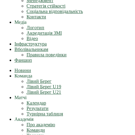
Менеджмент
Стратегія стійкості
Соціальна відповідальність
Контакти
Медіа
Логотип
Акредитація ЗМІ
Відео
Інфраструктура
Вболівальникам
Правила поведінки
Фаншоп
Новини
Команда
Лівий Берег
Лівий Берег U19
Лівий Берег U21
Матчі
Календар
Результати
Турнірна таблиця
Академія
Про академію
Команди