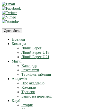
Open Menu
Новини
Команда
Лівий Берег
Лівий Берег U19
Лівий Берег U21
Матчі
Календар
Результати
Турнірна таблиця
Академія
Про академію
Команди
Тренери
Запис на перегляд
Клуб
Історія